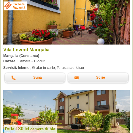
Tichete
Vacanță
Vila Levent Mangalia
Mangalia (Constanta)
Cazare:
Camere - 1 locuri
Servicii:
Internet, Gratar in curte, Terasa sau foisor
Suna
Scrie
130
De la
lei
camera dubla