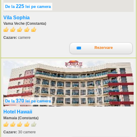
225
De la
lei
pe camera
Vila Sophia
Vama Veche (Constanta)
Cazare:
camere
Rezervare
370
De la
lei
pe camera
Hotel Hawaii
Mamaia (Constanta)
Cazare:
30 camere