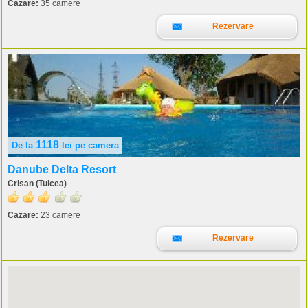
Cazare:
35 camere
Rezervare
1118
De la
lei
pe camera
Danube Delta Resort
Crisan (Tulcea)
Cazare:
23 camere
Rezervare