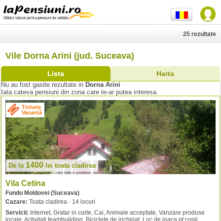
25 rezultate
Vile Dorna Arini (jud. Suceava)
Lista
Harta
Nu au fost gasite rezultate in
Dorna Arini
Iata cateva pensiuni din zona care te-ar putea interesa.
Tichete
Vacanță
1400
De la
lei
toata cladirea
Vila Cetina
Fundu Moldovei (Suceava)
Cazare:
Toata cladirea - 14 locuri
Servicii:
Internet, Gratar in curte, Cai, Animale acceptate, Vanzare produse
locale, Activitati teambuilding, Biciclete de inchiriat, Loc de joaca pt copii,