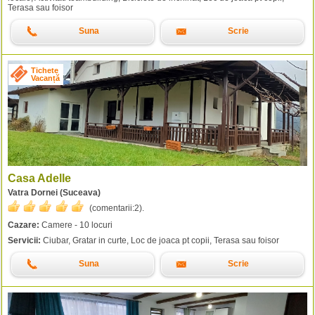
Terasa sau foisor
Suna
Scrie
Tichete
Vacanță
Casa Adelle
Vatra Dornei (Suceava)
(comentarii:
2
).
Cazare:
Camere - 10 locuri
Servicii:
Ciubar, Gratar in curte, Loc de joaca pt copii, Terasa sau foisor
Suna
Scrie