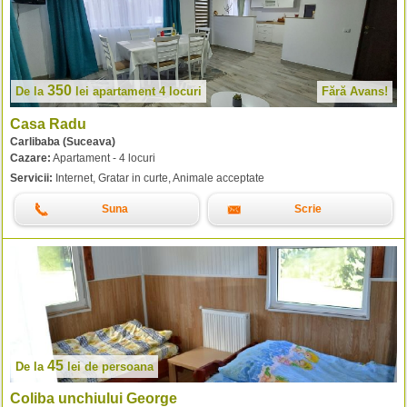
350
De la
lei
apartament 4 locuri
Fără Avans!
Casa Radu
Carlibaba (Suceava)
Cazare:
Apartament - 4 locuri
Servicii:
Internet, Gratar in curte, Animale acceptate
Suna
Scrie
45
De la
lei
de persoana
Coliba unchiului George