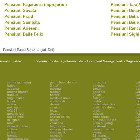
Pensiuni Fagaras si imprejurimi
Pensiuni Tara
Pensiuni Sovata
Pensiuni Buco
Pensiuni Praid
Pensiuni Belis
Pensiuni Sambata
Pensiuni Baile
Pensiuni Arieseni
Pensiuni Ranc
Pensiuni Baile Felix
Pensiuni Sighi
Pensiuni Paste Beharca (jud. Dolj)
ersiune mobile
Reteaua noastra:
Agroturism Italia
-
Document Management
-
Magazin V
sarata monteoru
porumbacu de sus
nucsoara
cal
hateg
2 mai
pojorata
ba
sapanta
magura
simon
ba
poiana brasov
rasinari
baisoara
vat
dubova
borsec
galati
vad
targu mures
moldova noua
ciungetu
tim
lepsa
comanesti
corbu
bic
saliste
dejani
baile balvanyos
cos
polovragi
casoca
statiunea durau
tar
mila 23
bicaz
cheia
pr
poienile izei
oradea
coltesti
ma
rau de mori
salciua de jos
sinca noua
ba
murighiol
novaci
dunavatu de jos
val
brazi
voineasa
ocna sugatag
har
valea doftanei
targu ocna
pestisani
vad
colibita
vatra moldovitei
vama buzaului
ce
c
sulina
vadu motilor
zetea
bo
horezu
moinesti
23 august
bu
dambovicioara
saschiz
vama veche
da