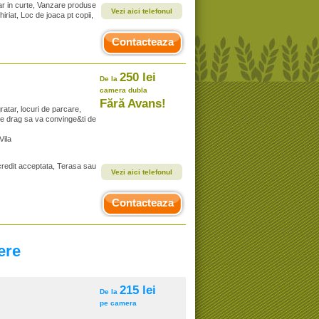
ar in curte, Vanzare produse
Vezi aici telefonul
hiriat, Loc de joaca pt copii,
Contacteaza
250 lei
De la
camera dubla
Fără Avans!
atar, locuri de parcare,
re drag sa va convinge&ti de
 Vila
 credit acceptata, Terasa sau
Vezi aici telefonul
Contacteaza
ere
215 lei
De la
pe camera