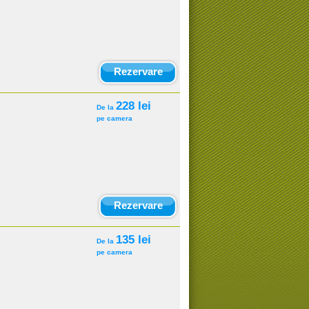
Rezervare
228 lei
De la
pe camera
Rezervare
135 lei
De la
pe camera