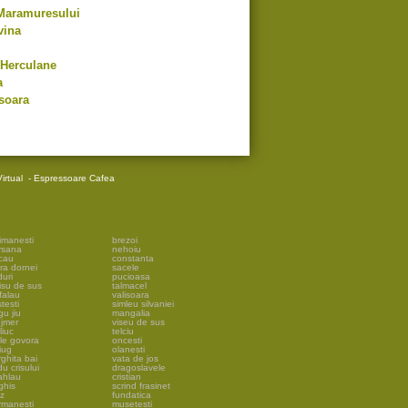
 Maramuresului
vina
 Herculane
a
soara
irtual
-
Espressoare Cafea
imanesti
brezoi
rsana
nehoiu
cau
constanta
ra dornei
sacele
uri
pucioasa
isu de sus
talmacel
falau
valisoara
testi
simleu silvaniei
gu jiu
mangalia
ejmer
viseu de sus
liuc
telciu
ile govora
oncesti
iug
olanesti
ghita bai
vata de jos
u crisului
dragoslavele
ahlau
cristian
ghis
scrind frasinet
lz
fundatica
rmanesti
musetesti