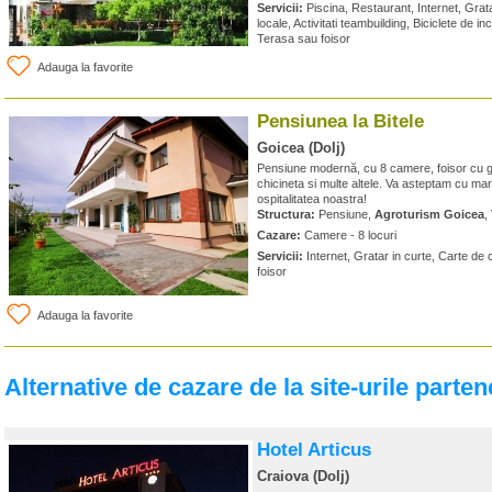
Servicii:
Piscina, Restaurant, Internet, Grat
locale, Activitati teambuilding, Biciclete de inc
Terasa sau foisor
Adauga la favorite
Pensiunea la Bitele
Goicea (Dolj)
Pensiune modernă, cu 8 camere, foisor cu gr
chicineta si multe altele. Va asteptam cu ma
ospitalitatea noastra!
Structura:
Pensiune,
Agroturism Goicea
,
Cazare:
Camere - 8 locuri
Servicii:
Internet, Gratar in curte, Carte de
foisor
Adauga la favorite
Alternative de cazare de la site-urile parten
Hotel Articus
Craiova (Dolj)