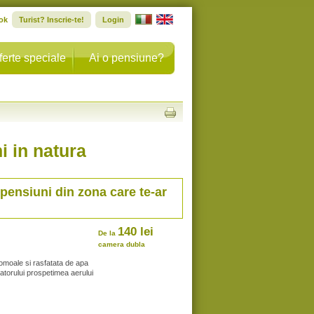
ok
Turist? Inscrie-te!
Login
ferte speciale
Ai o pensiune?
i in natura
 pensiuni din zona care te-ar
140 lei
De la
camera dubla
domoale si rasfatata de apa
tatorului prospetimea aerului