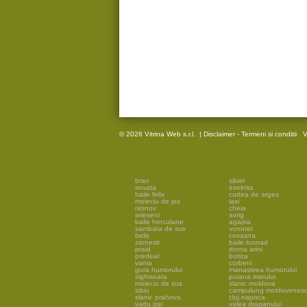
© 2026 Vitrina Web s.r.l.
|
Disclaimer - Termeni si conditii
V
bran
sibiel
sovata
eselnita
baile felix
curtea de arges
moieciu de jos
iasi
rasnov
cheia
arieseni
avrig
baile herculane
agapia
sambata de sus
voronet
belis
covasna
zarnesti
baile tusnad
praid
dorna arini
predeal
botiza
vama
corbeni
gura humorului
manastirea humorului
sighisoara
poiana marului
moieciu de sus
slanic moldova
sibiu
campulung moldovenes
slanic prahova
cluj napoca
vadu izei
valea draganului