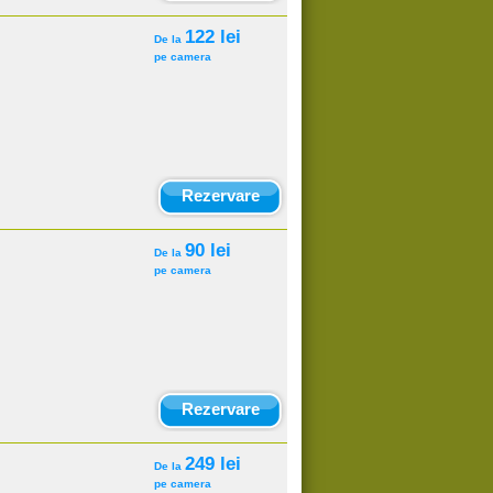
122 lei
De la
pe camera
Rezervare
90 lei
De la
pe camera
Rezervare
249 lei
De la
pe camera