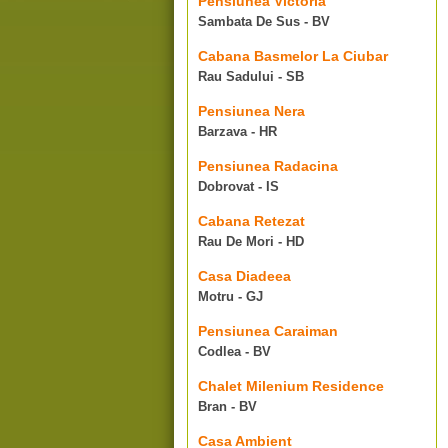
Pensiunea Victoria
Sambata De Sus - BV
Cabana Basmelor La Ciubar
Rau Sadului - SB
Pensiunea Nera
Barzava - HR
Pensiunea Radacina
Dobrovat - IS
Cabana Retezat
Rau De Mori - HD
Casa Diadeea
Motru - GJ
Pensiunea Caraiman
Codlea - BV
Chalet Milenium Residence
Bran - BV
Casa Ambient