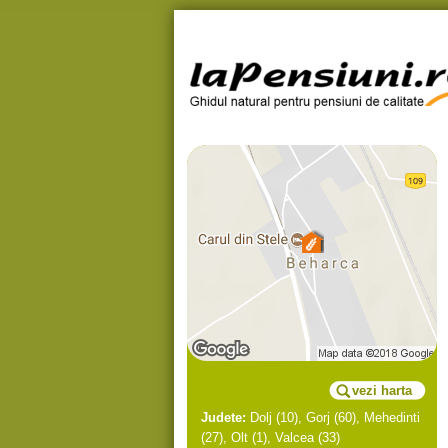
vezi harta
Judete:
Dolj
(10),
Gorj
(60),
Mehedinti
(27),
Olt
(1),
Valcea
(33)