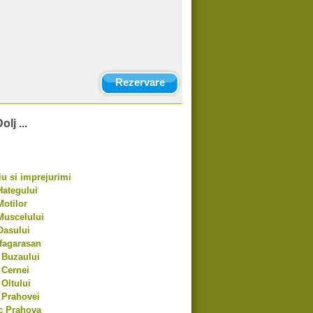
Rezervare
lj ...
u si imprejurimi
Hategului
Motilor
Muscelului
Oasului
fagarasan
 Buzaului
 Cernei
 Oltului
 Prahovei
c Prahova