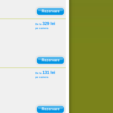
Rezervare
329 lei
De la
pe camera
Rezervare
131 lei
De la
pe camera
Rezervare