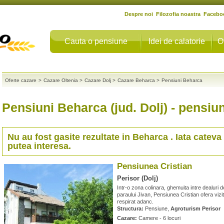
Despre noi
Filozofia noastra
Facebo
Cauta o pensiune
Idei de calatorie
O
Oferte cazare
>
Cazare Oltenia
>
Cazare Dolj
>
Cazare Beharca
>
Pensiuni Beharca
Pensiuni Beharca (jud. Dolj)
- pensiun
Nu au fost gasite rezultate in
Beharca
. Iata cateva
putea interesa.
Pensiunea Cristian
Perisor (Dolj)
Intr-o zona colinara, ghemuita intre dealuri 
paraului Jivan, Pensiunea Cristian ofera vizi
respirat adanc.
Structura:
Pensiune,
Agroturism Perisor
Cazare:
Camere - 6 locuri