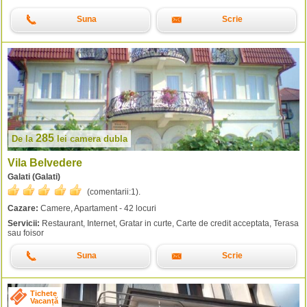
Suna
Scrie
285
De la
lei
camera dubla
Vila Belvedere
Galati (Galati)
(comentarii:
1
).
Cazare:
Camere, Apartament - 42 locuri
Servicii:
Restaurant, Internet, Gratar in curte, Carte de credit acceptata, Terasa
sau foisor
Suna
Scrie
Tichete
Vacanță