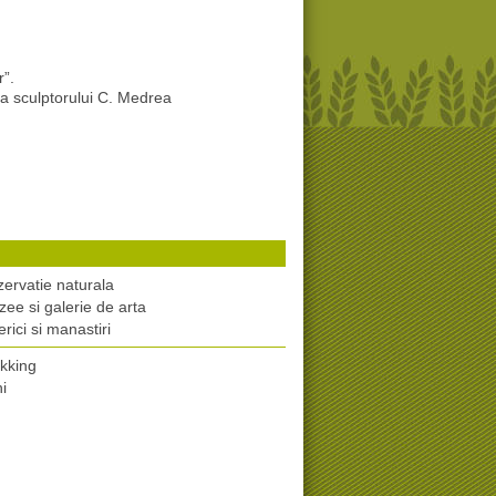
”.
 a sculptorului C. Medrea
ervatie naturala
ee si galerie de arta
erici si manastiri
kking
i