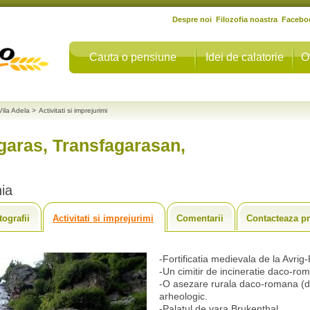
Despre noi
Filozofia noastra
Facebo
Cauta o pensiune
Idei de calatorie
O
Vila Adela
>
Activitati si imprejurimi
agaras, Transfagarasan,
nia
tografii
Activitati si imprejurimi
Comentarii
Contacteaza pr
-Fortificatia medievala de la Avrig
-Un cimitir de incineratie daco-ro
-O asezare rurala daco-romana (de
arheologic.
-Palatul de vara Brukenthal