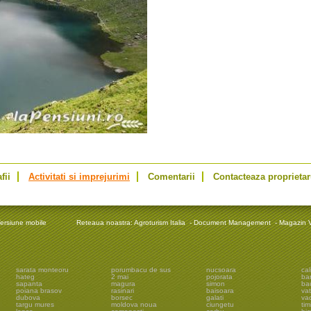
fii
Activitati si imprejurimi
Comentarii
Contacteaza proprietar
ersiune mobile
Reteaua noastra:
Agroturism Italia
-
Document Management
-
Magazin V
sarata monteoru
porumbacu de sus
nucsoara
cal
hateg
2 mai
pojorata
ba
sapanta
magura
simon
ba
poiana brasov
rasinari
baisoara
vat
dubova
borsec
galati
vad
targu mures
moldova noua
ciungetu
tim