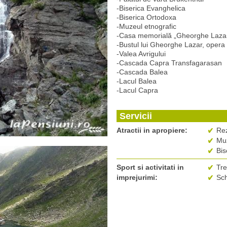
-Biserica Evanghelica
-Biserica Ortodoxa
-Muzeul etnografic
-Casa memorială „Gheorghe Lazar
-Bustul lui Gheorghe Lazar, opera
-Valea Avrigului
-Cascada Capra Transfagarasan
-Cascada Balea
-Lacul Balea
-Lacul Capra
Servicii
Atractii in apropiere:
Rez
Muz
Bis
Sport si activitati in
Tre
imprejurimi:
Sch