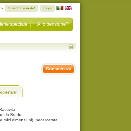
ok
Turist? Inscrie-te!
Login
ferte speciale
Ai o pensiune?
Contacteaza
oprietarul
-Racovita
man la Bradu
 mici dimensiuni), necercetata