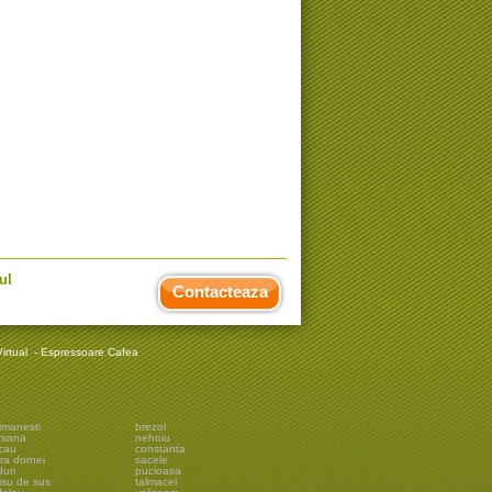
ul
Contacteaza
irtual
-
Espressoare Cafea
imanesti
brezoi
rsana
nehoiu
cau
constanta
ra dornei
sacele
uri
pucioasa
isu de sus
talmacel