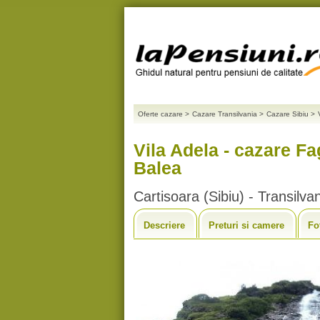
Oferte cazare
>
Cazare Transilvania
>
Cazare Sibiu
>
Vila Adela - cazare F
Balea
Cartisoara (Sibiu) - Transilva
Descriere
Preturi si camere
Fo