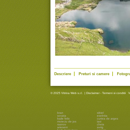
Descriere
Preturi si camere
Fotogra
© 2025 Vitrina Web s.r.l.
|
Disclaimer - Termeni si conditii
V
bran
sibiel
sovata
eselnita
baile felix
curtea de arges
moieciu de jos
iasi
rasnov
cheia
arieseni
avrig