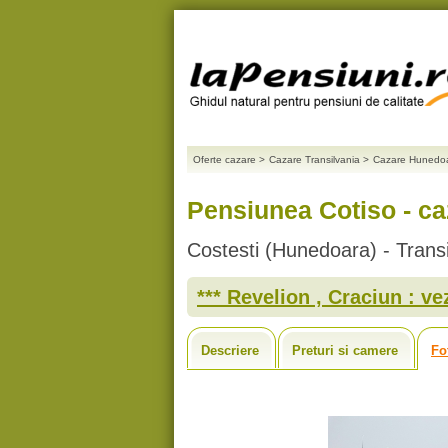
Oferte cazare
>
Cazare Transilvania
>
Cazare Hunedo
Pensiunea Cotiso - ca
Costesti (Hunedoara) - Transi
*** Revelion , Craciun : vez
Descriere
Preturi si camere
Fo