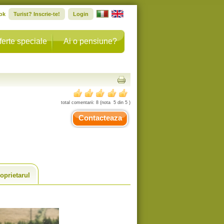
ok
Turist? Inscrie-te!
Login
ferte speciale
Ai o pensiune?
total comentarii:
8
(nota
5
din
5
)
Contacteaza
oprietarul