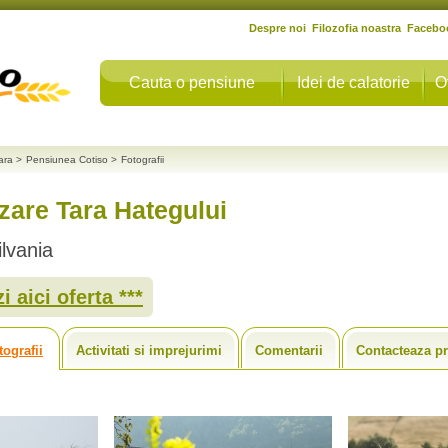
Despre noi
Filozofia noastra
Facebo
Cauta o pensiune
Idei de calatorie
O
ara
>
Pensiunea Cotiso
>
Fotografii
zare Tara Hategului
lvania
i aici oferta ***
tografii
Activitati si imprejurimi
Comentarii
Contacteaza pr