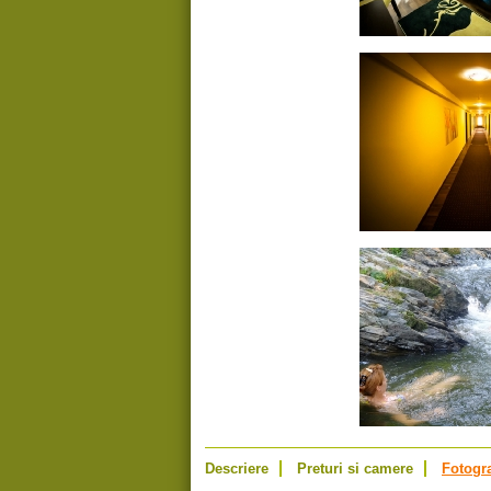
Descriere
Preturi si camere
Fotogra