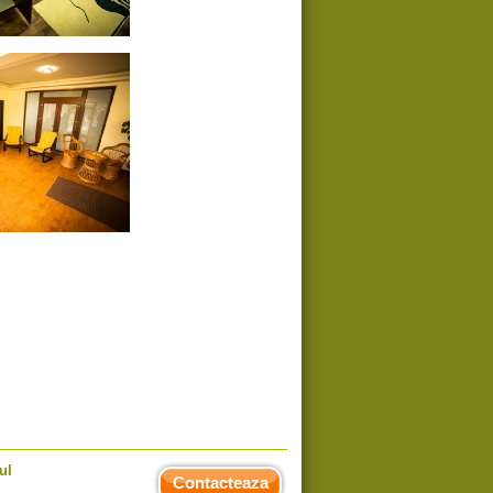
ul
Contacteaza