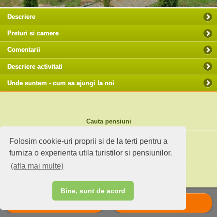
Descriere
Preturi si camere
Comentarii
Descriere activitati
Unde suntem - cum sa ajungi la noi
Cauta pensiuni
Idei de calatorie
Folosim cookie-uri proprii si de la terti pentru a
furniza o experienta utila turistilor si pensiunilor.
Site standard
(afla mai multe)
Ai o pensiune sau faci agroturism?
Bine, sunt de acord
Suna
Scrie