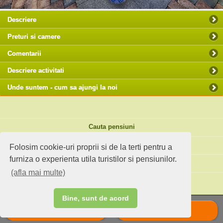
Descriere
Preturi si camere
Comentarii
Descriere activitati
Unde suntem - cum sa ajungi la noi
Cauta pensiuni
Idei de calatorie
Folosim cookie-uri proprii si de la terti pentru a
furniza o experienta utila turistilor si pensiunilor.
Site standard
(afla mai multe)
Ai o pensiune sau faci agroturism?
Bine, sunt de acord
Suna
Scrie