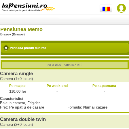
Pensiunea Memo
Brasov (Brasov)
Perioada preturi minime
de la 01/01 pana la 31/12
Camera single
Camera (1+0 locuri)
Pe noapte
Pe week-end
Pe saptamana
130,00 lei
-
-
Caracteristici
:
Baie in camera, Frigider
Pret:
Pe spatiu de cazare
Formula:
Numai cazare
Camera double twin
Camera (2+0 locuri)