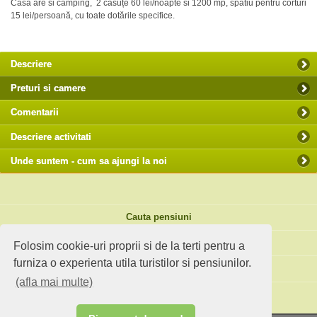
Casa are si camping, 2 căsuțe 60 lei/noapte si 1200 mp, spatiu pentru corturi
15 lei/persoană, cu toate dotările specifice.
Descriere
Preturi si camere
Comentarii
Descriere activitati
Unde suntem - cum sa ajungi la noi
Cauta pensiuni
Idei de calatorie
Folosim cookie-uri proprii si de la terti pentru a
furniza o experienta utila turistilor si pensiunilor.
Site standard
(afla mai multe)
Ai o pensiune sau faci agroturism?