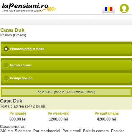
Casa Duk
Rasnov (Brasov)
Perioada preturi medii
Numai cazare
Demipensiune
de la 04/12 pana la 26/12 (minim 3 nopti)
Casa Duk
Toata cladirea (14+2 locuri)
Pe noapte
Pe week-end
Pe saptamana
600,00 lei
1200,00 lei
4200,00 lei
Caracteristici
:
240 mq, 5 camere, Pat matrimonial, Patut copil, Baie in camera, Frigider,