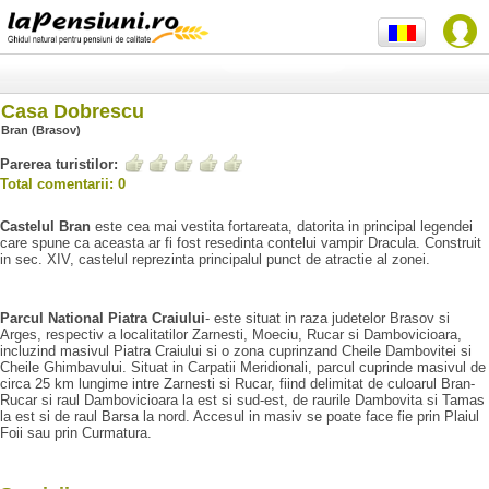
Casa Dobrescu
Bran (Brasov)
Parerea turistilor:
Total comentarii: 0
Castelul Bran
este cea mai vestita fortareata, datorita in principal legendei
care spune ca aceasta ar fi fost resedinta contelui vampir Dracula. Construit
in sec. XIV, castelul reprezinta principalul punct de atractie al zonei.
Parcul National Piatra Craiului
- este situat in raza judetelor Brasov si
Arges, respectiv a localitatilor Zarnesti, Moeciu, Rucar si Dambovicioara,
incluzind masivul Piatra Craiului si o zona cuprinzand Cheile Dambovitei si
Cheile Ghimbavului. Situat in Carpatii Meridionali, parcul cuprinde masivul de
circa 25 km lungime intre Zarnesti si Rucar, fiind delimitat de culoarul Bran-
Rucar si raul Dambovicioara la est si sud-est, de raurile Dambovita si Tamas
la est si de raul Barsa la nord. Accesul in masiv se poate face fie prin Plaiul
Foii sau prin Curmatura.