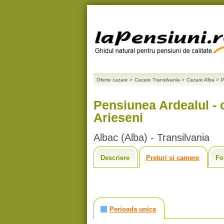
Oferte cazare
>
Cazare Transilvania
>
Cazare Alba
>
P
Pensiunea Ardealul - 
Arieseni
Albac (Alba) - Transilvania
Descriere
Preturi si camere
Fo
Perioada unica