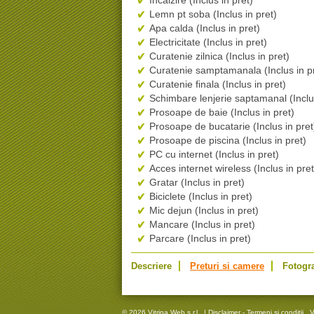
Incalzire (Inclus in pret)
Lemn pt soba (Inclus in pret)
Apa calda (Inclus in pret)
Electricitate (Inclus in pret)
Curatenie zilnica (Inclus in pret)
Curatenie samptamanala (Inclus in p
Curatenie finala (Inclus in pret)
Schimbare lenjerie saptamanal (Inclus
Prosoape de baie (Inclus in pret)
Prosoape de bucatarie (Inclus in pret
Prosoape de piscina (Inclus in pret)
PC cu internet (Inclus in pret)
Acces internet wireless (Inclus in pret
Gratar (Inclus in pret)
Biciclete (Inclus in pret)
Mic dejun (Inclus in pret)
Mancare (Inclus in pret)
Parcare (Inclus in pret)
Descriere
Preturi si camere
Fotogra
© 2026 Vitrina Web s.r.l.
|
Disclaimer - Termeni si conditii
V