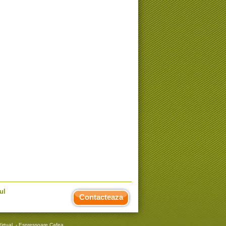
ul
Contacteaza
irtual
-
Espressoare Cafea