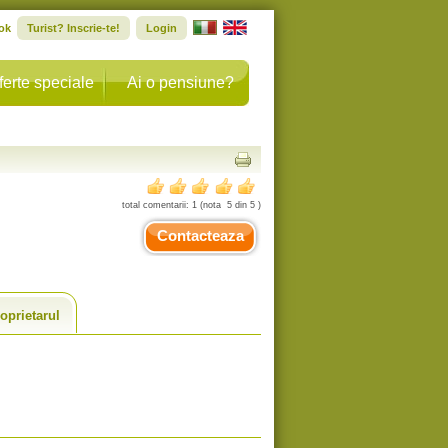
ok
Turist? Inscrie-te!
Login
ferte speciale
Ai o pensiune?
total comentarii:
1
(nota
5
din
5
)
Contacteaza
oprietarul