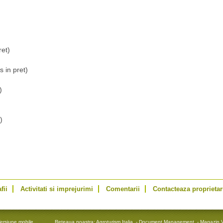
ret)
 in pret)
)
)
fii
Activitati si imprejurimi
Comentarii
Contacteaza proprietar
ersiune mobile
Reteaua noastra:
Agroturism Italia
-
Document Management
-
Magazin V