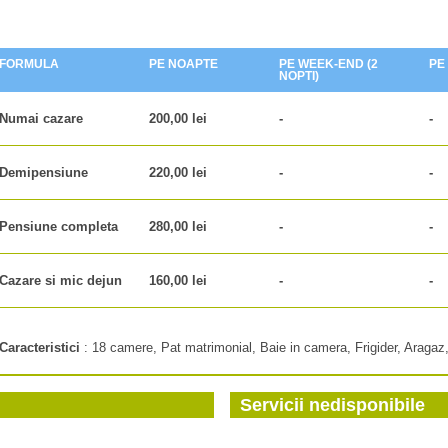
FORMULA
PE NOAPTE
PE WEEK-END (2
PE
NOPTI)
Numai cazare
200,00 lei
-
-
Demipensiune
220,00 lei
-
-
Pensiune completa
280,00 lei
-
-
Cazare si mic dejun
160,00 lei
-
-
Caracteristici
:
18 camere, Pat matrimonial, Baie in camera, Frigider, Aragaz
Servicii nedisponibile