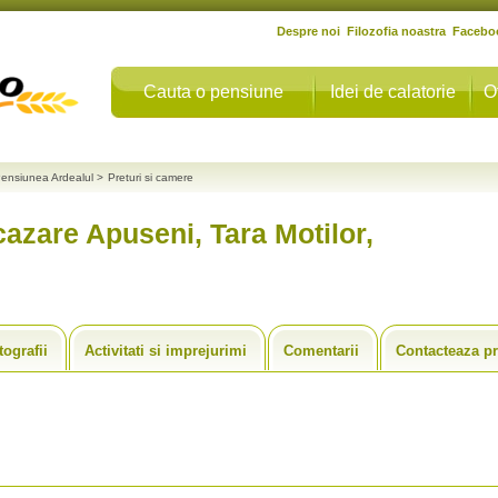
Despre noi
Filozofia noastra
Facebo
Cauta o pensiune
Idei de calatorie
O
ensiunea Ardealul
>
Preturi si camere
cazare Apuseni, Tara Motilor,
tografii
Activitati si imprejurimi
Comentarii
Contacteaza pr