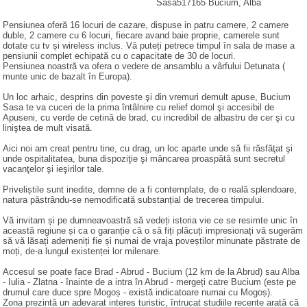
Sasa
517165
Bucium
, Alba
Pensiunea oferă 16 locuri de cazare, dispuse in patru camere, 2 camere
duble, 2 camere cu 6 locuri, fiecare avand baie proprie, camerele sunt
dotate cu tv și wireless inclus. Vă puteți petrece timpul în sala de mase a
pensiunii complet echipată cu o capacitate de 30 de locuri.
Pensiunea noastră va ofera o vedere de ansamblu a vârfului Detunata (
munte unic de bazalt în Europa).
Un loc arhaic, desprins din poveste şi din vremuri demult apuse, Bucium
Sasa te va cuceri de la prima întâlnire cu relief domol şi accesibil de
Apuseni, cu verde de cetină de brad, cu incredibil de albastru de cer şi cu
liniştea de mult visată.
Aici noi am creat pentru tine, cu drag, un loc aparte unde să fii răsfăţat şi
unde ospitalitatea, buna dispoziţie şi mâncarea proaspătă sunt secretul
vacanţelor şi ieşirilor tale.
Priveliștile sunt inedite, demne de a fi contemplate, de o reală splendoare,
natura păstrându-se nemodificată substanțial de trecerea timpului.
Vă invitam și pe dumneavoastră să vedeți istoria vie ce se resimte unic în
această regiune și ca o garanție că o să fiți plăcuți impresionați vă sugerăm
să vă lăsați ademeniți fie și numai de vraja poveștilor minunate păstrate de
moți, de-a lungul existenței lor milenare.
Accesul se poate face Brad - Abrud - Bucium (12 km de la Abrud) sau Alba
- Iulia - Zlatna - înainte de a intra în Abrud - mergeți catre Bucium (este pe
drumul care duce spre Mogoș - există indicatoare numai cu Mogoș).
Zona prezintă un adevarat interes turistic, întrucat studiile recente arată că