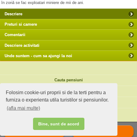
în zonă se fac exploatari miniere de mii de ani.
Descriere
Preturi si camere
Comentarii
Descriere activitati
Unde suntem - cum sa ajungi la noi
Cauta pensiuni
Idei de calatorie
Folosim cookie-uri proprii si de la terti pentru a
furniza o experienta utila turistilor si pensiunilor.
Site standard
(afla mai multe)
Ai o pensiune sau faci agroturism?
Bine, sunt de acord
Suna
Scrie