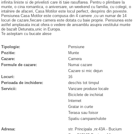
infinita liniste si de privelisti care iti taie rasuflarea. Pentru o plimbare la
munte, o cina romantica, o aniversare, un weekend cu familia, cu colegii, o
intalnire de afaceri, Casa Motilor este locul perfect, desprins din poveste.
Pensiunea Casa Motilor este compusa din 4 camere ,cu un numar de 14
locuri de cazare,fiecare camera este dotata cu baie proprie. Pensiunea este
astfel amplasata incat ofera o vedere de ansamblu asupra vestitului munte
de bazalt Detunata,unic in Europa.
Te asteptam cu bucate alese
Tipologie:
Pensiune
Pozitie:
Munte
Cazare:
Camera
Formule de cazare:
Numai cazare
Cazare si mic dejun
Locuri:
16
Perioada de inchidere:
deschis tot timpul
Servicii:
Vanzare produse locale
Biciclete de inchiriat
Internet
Gratar in curte
Terasa sau foisor
Spatiu campare/rulote
Adresa:
str. Principala ,nr.43A
- Bucium