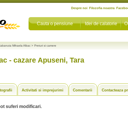
Despre noi
Filozofia noastra
Facebo
Cauta o pensiune
Idei de calatorie
O
abanuta Mihaela Albac
>
Preturi si camere
c - cazare Apuseni, Tara
tografii
Activitati si imprejurimi
Comentarii
Contacteaza pr
ot suferi modificari.