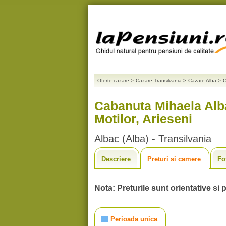
Oferte cazare
>
Cazare Transilvania
>
Cazare Alba
>
C
Cabanuta Mihaela Alba
Motilor, Arieseni
Albac (Alba) - Transilvania
Descriere
Preturi si camere
Fo
Nota: Preturile sunt orientative si p
Perioada unica