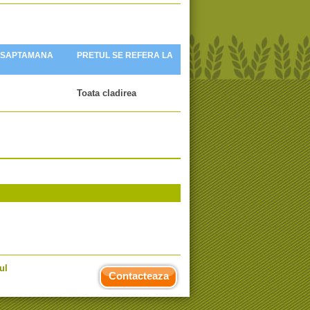
 SAPTAMANA
PRETUL SE REFERA LA
Toata cladirea
ul
Contacteaza