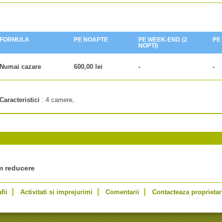
FORMULA
PE NOAPTE
PE WEEK-END (2
PE
NOPTI)
Numai cazare
600,00 lei
-
-
Caracteristici
:
4 camere,
im reducere
fii
Activitati si imprejurimi
Comentarii
Contacteaza proprietar