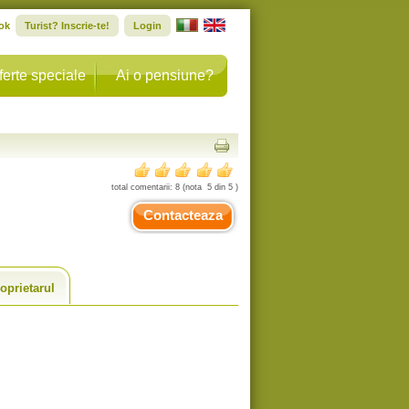
ok
Turist? Inscrie-te!
Login
ferte speciale
Ai o pensiune?
total comentarii:
8
(nota
5
din
5
)
Contacteaza
oprietarul