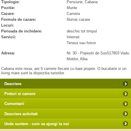
Tipologie:
Pensiune, Cabana
Pozitie:
Munte
Cazare:
Camera
Formule de cazare:
Numai cazare
Locuri:
Perioada de inchidere:
deschis tot timpul
Servicii:
Internet
Terasa sau foisor
Adresa:
Nr. 30
- Popeștii de Sus
517803
Vadu
Motilor
, Alba
Cabana este noua, are 5 camere fiecare cu baie proprie. O bucatarie si un
living mare sunt la dispozitia turistilor.
Descriere
Preturi si camere
Comentarii
Descriere activitati
Unde suntem - cum sa ajungi la noi