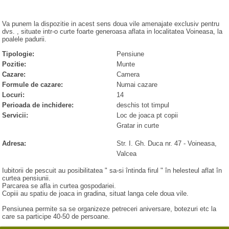
Va punem la dispozitie in acest sens doua vile amenajate exclusiv pentru
dvs. , situate intr-o curte foarte generoasa aflata in localitatea Voineasa, la
poalele padurii.
Tipologie:
Pensiune
Pozitie:
Munte
Cazare:
Camera
Formule de cazare:
Numai cazare
Locuri:
14
Perioada de inchidere:
deschis tot timpul
Servicii:
Loc de joaca pt copii
Gratar in curte
Adresa:
Str. I. Gh. Duca nr. 47
-
Voineasa
,
Valcea
Iubitorii de pescuit au posibilitatea " sa-si întinda firul " în helesteul aflat în
curtea pensiunii.
Parcarea se afla in curtea gospodariei.
Copiii au spatiu de joaca in gradina, situat langa cele doua vile.
Pensiunea permite sa se organizeze petreceri aniversare, botezuri etc la
care sa participe 40-50 de persoane.