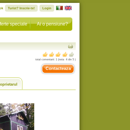
ok
Turist? Inscrie-te!
Login
ferte speciale
Ai o pensiune?
total comentarii:
1
(nota
4
din
5
)
Contacteaza
oprietarul