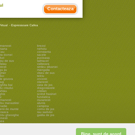
ul
Contacteaza
irtual
-
Espressoare Cafea
imanesti
brezoi
rsana
nehoiu
cau
constanta
ra dornei
sacele
uri
pucioasa
isu de sus
talmacel
falau
valisoara
testi
simleu silvaniei
gu jiu
mangalia
ejmer
viseu de sus
liuc
telciu
ile govora
oncesti
iug
olanesti
ghita bai
vata de jos
u crisului
dragoslavele
ahlau
cristian
ghis
scrind frasinet
lz
fundatica
rmanesti
musetesti
ebu manastirei
alunis
snadie
campina
lenii de munte
cornu de jos
rzasca
rau sadului
antu gheorghe
galda de jos
inesti
nea
ini
veja
eni
rman
Bine, sunt de acord