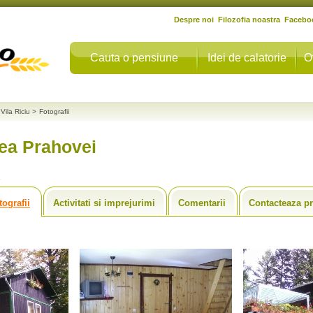
Despre noi
Filozofia noastra
Facebo
Cauta o pensiune
Idei de calatorie
O
Vila Riciu
>
Fotografii
lea Prahovei
tografii
Activitati si imprejurimi
Comentarii
Contacteaza pr