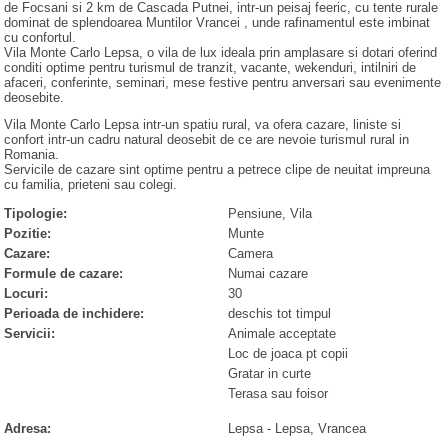
de Focsani si 2 km de Cascada Putnei, intr-un peisaj feeric, cu tente rurale
dominat de splendoarea Muntilor Vrancei , unde rafinamentul este imbinat
cu confortul.
Vila Monte Carlo Lepsa, o vila de lux ideala prin amplasare si dotari oferind
conditi optime pentru turismul de tranzit, vacante, wekenduri, intilniri de
afaceri, conferinte, seminari, mese festive pentru anversari sau evenimente
deosebite.
Vila Monte Carlo Lepsa intr-un spatiu rural, va ofera cazare, liniste si
confort intr-un cadru natural deosebit de ce are nevoie turismul rural in
Romania.
Servicile de cazare sint optime pentru a petrece clipe de neuitat impreuna
cu familia, prieteni sau colegi.
Tipologie:
Pensiune, Vila
Pozitie:
Munte
Cazare:
Camera
Formule de cazare:
Numai cazare
Locuri:
30
Perioada de inchidere:
deschis tot timpul
Servicii:
Animale acceptate
Loc de joaca pt copii
Gratar in curte
Terasa sau foisor
Adresa:
Lepsa
-
Lepsa
, Vrancea