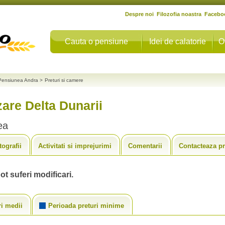
Despre noi
Filozofia noastra
Facebo
Cauta o pensiune
Idei de calatorie
O
Pensiunea Andra
>
Preturi si camere
are Delta Dunarii
ea
tografii
Activitati si imprejurimi
Comentarii
Contacteaza pr
ot suferi modificari.
ri medii
Perioada preturi minime