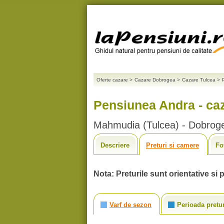
Oferte cazare
>
Cazare Dobrogea
>
Cazare Tulcea
>
Pensiunea Andra - caz
Mahmudia (Tulcea) - Dobrog
Descriere
Preturi si camere
Fo
Nota: Preturile sunt orientative si p
Varf de sezon
Perioada pretu