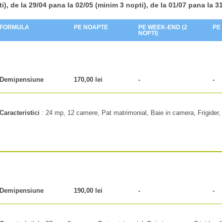
i)
,
de la 29/04 pana la
02/05 (minim 3 nopti)
,
de la 01/07 pana la
31
FORMULA
PE NOAPTE
PE WEEK-END (2
PE
NOPTI)
Demipensiune
170,00 lei
-
-
Caracteristici
:
24 mp, 12 camere, Pat matrimonial, Baie in camera, Frigider, 
Demipensiune
190,00 lei
-
-