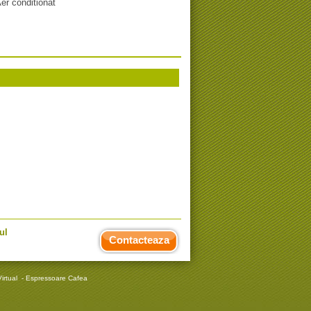
er conditionat
ul
Contacteaza
irtual
-
Espressoare Cafea