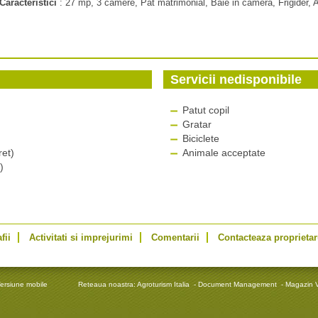
Caracteristici
:
27 mp, 3 camere, Pat matrimonial, Baie in camera, Frigider, A
Servicii nedisponibile
Patut copil
Gratar
Biciclete
ret)
Animale acceptate
)
fii
Activitati si imprejurimi
Comentarii
Contacteaza proprietar
ersiune mobile
Reteaua noastra:
Agroturism Italia
-
Document Management
-
Magazin V