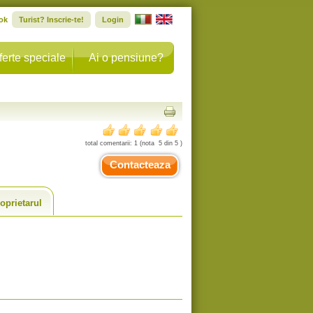
ok
Turist? Inscrie-te!
Login
ferte speciale
Ai o pensiune?
total comentarii:
1
(nota
5
din
5
)
Contacteaza
oprietarul