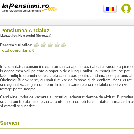
Pensiunea Andaluz
Manastirea Humorului (Suceava)
Parerea turistilor:
Total comentarii: 0
In vecinatatea pensiunii exista un rau cu ape limpezi al carui susur se pierde
in adancimea vaii pe care a sapat-o de-a lungul anilor. In imprejurimi se pot
face multiple drumetii cu bicicleta sau la pas pentru a admira peisajul unic al
Obcinelor Bucovinene, cu paduri mixte de foioase si de conifere. Aerul curat
si oxigenat va asigura un somn linistit in camerele confortabile unde va veti
retrage peste noapte.
Cand vine vorba de vacanta si locuri cu adevarat demne de vizitat, Bucovina
se afla printre ele, fiind o zona foarte iubita de toti turistii, datorita manastirilor
si atractiilor turistice.
Servicii