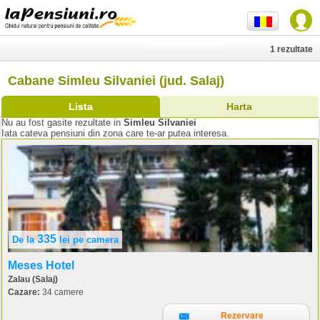
1 rezultate
Cabane Simleu Silvaniei (jud. Salaj)
Lista
Harta
Nu au fost gasite rezultate in
Simleu Silvaniei
Iata cateva pensiuni din zona care te-ar putea interesa.
335
De la
lei
pe camera
Meses Hotel
Zalau (Salaj)
Cazare:
34 camere
Rezervare