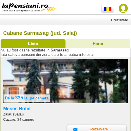
1 rezultate
Cabane Sarmasag (jud. Salaj)
Lista
Harta
Nu au fost gasite rezultate in
Sarmasag
Iata cateva pensiuni din zona care te-ar putea interesa.
335
De la
lei
pe camera
Meses Hotel
Zalau (Salaj)
Cazare:
34 camere
Rezervare