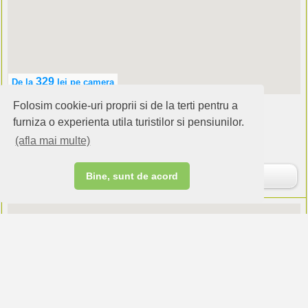
329
De la
lei
pe camera
Folosim cookie-uri proprii si de la terti pentru a
Hotel Hillden Lodge&Restaurant
Suceava (Suceava)
furniza o experienta utila turistilor si pensiunilor.
(afla mai multe)
Cazare:
camere
Rezervare
Bine, sunt de acord
216
De la
lei
pe camera