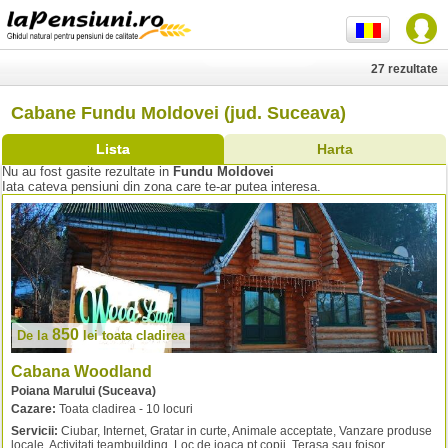
27 rezultate
Cabane Fundu Moldovei (jud. Suceava)
Lista
Harta
Nu au fost gasite rezultate in
Fundu Moldovei
Iata cateva pensiuni din zona care te-ar putea interesa.
850
De la
lei
toata cladirea
Cabana Woodland
Poiana Marului (Suceava)
Cazare:
Toata cladirea - 10 locuri
Servicii:
Ciubar, Internet, Gratar in curte, Animale acceptate, Vanzare produse
locale, Activitati teambuilding, Loc de joaca pt copii, Terasa sau foisor