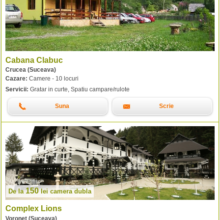
Cabana Clabuc
Crucea (Suceava)
Cazare:
Camere - 10 locuri
Servicii:
Gratar in curte, Spatiu campare/rulote
Suna
Scrie
150
De la
lei
camera dubla
Complex Lions
Voronet (Suceava)