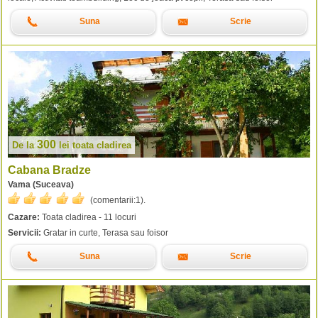
Suna
Scrie
300
De la
lei
toata cladirea
Cabana Bradze
Vama (Suceava)
(comentarii:
1
).
Cazare:
Toata cladirea - 11 locuri
Servicii:
Gratar in curte, Terasa sau foisor
Suna
Scrie