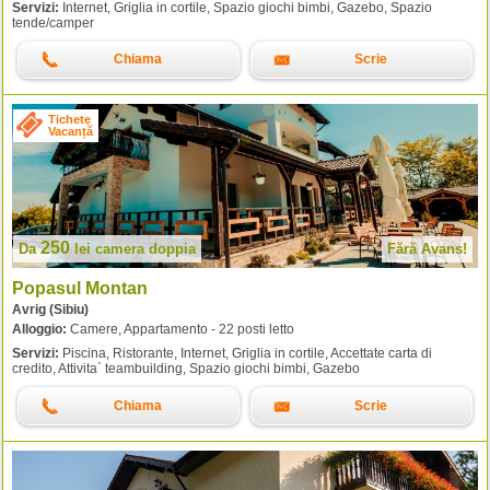
Servizi:
Internet, Griglia in cortile, Spazio giochi bimbi, Gazebo, Spazio
tende/camper
Chiama
Scrie
Tichete
Vacanță
250
Da
lei
camera doppia
Fără Avans!
Popasul Montan
Avrig (Sibiu)
Alloggio:
Camere, Appartamento - 22 posti letto
Servizi:
Piscina, Ristorante, Internet, Griglia in cortile, Accettate carta di
credito, Attivita` teambuilding, Spazio giochi bimbi, Gazebo
Chiama
Scrie