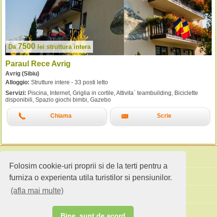
7500
Da
lei
struttura intera
Paraul Rece Avrig
Avrig (Sibiu)
Alloggio:
Strutture intere - 33 posti letto
Servizi:
Piscina, Internet, Griglia in cortile, Attivita` teambuilding, Biciclette
disponibili, Spazio giochi bimbi, Gazebo
Chiama
Scrie
Folosim cookie-uri proprii si de la terti pentru a
Cerca alloggio
furniza o experienta utila turistilor si pensiunilor.
(afla mai multe)
Spunti di viaggio
Sito standard
Bine, sunt de acord