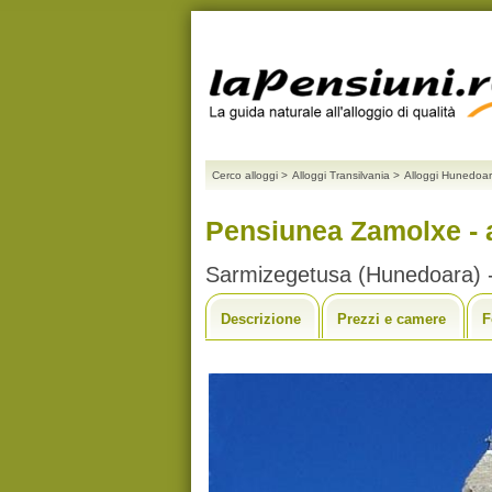
Cerco alloggi
>
Alloggi Transilvania
>
Alloggi Hunedoa
Pensiunea Zamolxe - a
Sarmizegetusa (Hunedoara) -
Descrizione
Prezzi e camere
F