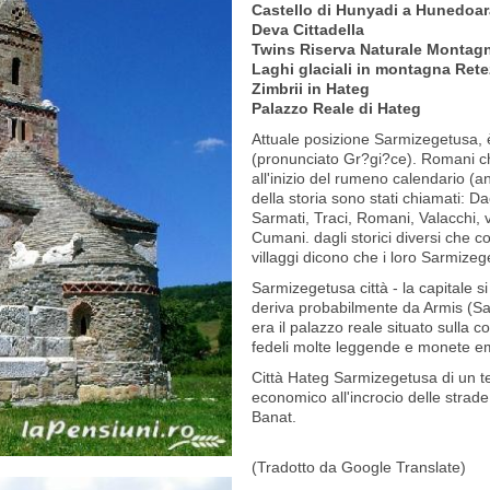
Castello di Hunyadi a Hunedoa
Deva Cittadella
Twins Riserva Naturale Montag
Laghi glaciali in montagna Rete
Zimbrii in Hateg
Palazzo Reale di Hateg
Attuale posizione Sarmizegetusa, 
(pronunciato Gr?gi?ce). Romani ch
all'inizio del rumeno calendario (
della storia sono stati chiamati: Da
Sarmati, Traci, Romani, Valacchi, vl
Cumani. dagli storici diversi che co
villaggi dicono che i loro Sarmizeg
Sarmizegetusa città - la capitale s
deriva probabilmente da Armis (S
era il palazzo reale situato sulla c
fedeli molte leggende e monete em
Città Hateg Sarmizegetusa di un t
economico all'incrocio delle strade
Banat.
(Tradotto da Google Translate)