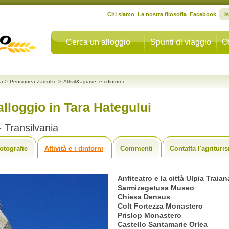
Chi siamo
La nostra filosofia
Facebook
I
Cerca un alloggio
Spunti di viaggio
Of
ra
>
Pensiunea Zamolxe
>
Attivit&agrave; e i dintorni
lloggio in Tara Hategului
 Transilvania
otografie
Attività e i dintorni
Commenti
Contatta l'agrituri
Anfiteatro e la città Ulpia Trai
Sarmizegetusa Museo
Chiesa Densus
Colt Fortezza Monastero
Prislop Monastero
Castello Santamarie Orlea