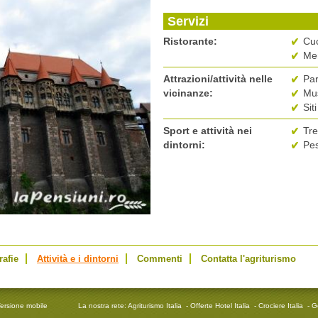
Servizi
Ristorante:
Cuc
Men
Attrazioni/attività nelle
Par
vicinanze:
Mus
Siti
Sport e attività nei
Tre
dintorni:
Pe
rafie
Attività e i dintorni
Commenti
Contatta l'agriturismo
ersione mobile
La nostra rete:
Agriturismo Italia
-
Offerte Hotel Italia
-
Crociere Italia
-
G