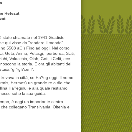
ra
ne Retezat
zat
è stato chiamato nel 1941 Gradiste
e qui visse da "rendere il mondo"
anno 5508 aC.) Fino ad oggi. Nel corso
ci, Geta, Arima, Pelasgi, Iperborea, Sciti,
ohi, Valacchia, Olah, Goti, i Celti, ecc
noscono la storia. E ora gli abitanti dei
etusa "gr?gi?ceni".
i trovava in città, se Ha?eg oggi. Il nome
armis, Hermes) un grande re o dio che
ollina Ha?egului e alla quale restiamo
esse sotto la sua guida.
empo, è oggi un importante centro
 che collegano Transilvania, Oltenia e