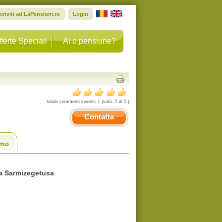
scriviti ad LaPensiuni.ro
Login
ferte Speciali
Ai o pensiune?
totale commenti inseriti:
1
(voto
5
di
5
)
Contatta
smo
ana Sarmizegetusa