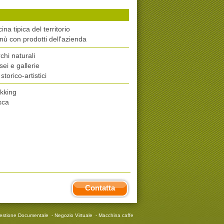
ina tipica del territorio
ù con prodotti dell'azienda
chi naturali
ei e gallerie
 storico-artistici
kking
sca
Contatta
estione Documentale
-
Negozio Virtuale
-
Macchina caffe