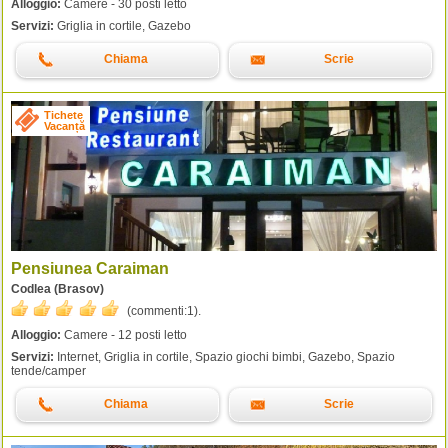
Alloggio:
Camere - 30 posti letto
Servizi:
Griglia in cortile, Gazebo
Chiama
Scrie
Tichete
Vacanță
Pensiunea Caraiman
Codlea (Brasov)
(commenti:
1
).
Alloggio:
Camere - 12 posti letto
Servizi:
Internet, Griglia in cortile, Spazio giochi bimbi, Gazebo, Spazio
tende/camper
Chiama
Scrie