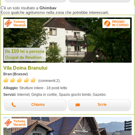
C'è un solo risultato a
Ghimbav
Ecco qualche agriturismo nella zona che potrebbe interessarti.
Tichete
PROMO
Vacanță
IN CORSO
110
Da
lei
a persona
Ocupat de Revelion
Vila Doina Branului
Bran (Brasov)
(commenti:
2
).
Alloggio:
Strutture intere - 18 posti letto
Servizi:
Internet, Griglia in cortile, Spazio giochi bimbi, Gazebo
Chiama
Scrie
Tichete
Vacanță