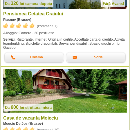
320
Da
lei
camera doppia
Fără Avans!
Pensiunea Cetatea Craiului
Rasnov (Brasov)
(commenti:
1
).
Alloggio:
Camere - 20 posti letto
Servizi:
Ristorante, Internet, Griglia in cortile, Accettate carta di credito, Attivita`
teambuilding, Biciclette disponibili, Servizi per disabili, Spazio giochi bimbi,
Gazebo
Chiama
Scrie
600
Da
lei
struttura intera
Casa de vacanta Moieciu
Moeciu De Jos (Brasov)