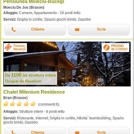
Pensiunea Moieciu-Bucegi
Moeciu De Jos (Brasov)
Alloggio:
Camere, Appartamento - 16 posti letto
Servizi:
Griglia in cortile, Spazio giochi bimbi, Gazebo
Chiama
Scrie
Tichete
PROMO
Vacanță
IN CORSO
1100
Da
lei
struttura intera
Ocupat de Revelion
Chalet Milenium Residence
Bran (Brasov)
(commenti:
6
).
Alloggio:
Strutture intere - 8 posti letto
Servizi:
Ristorante, Internet, Griglia in cortile, Attivita` teambuilding, Spazio
giochi bimbi, Gazebo
Chiama
Scrie