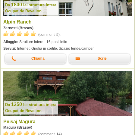
1800
Da
lei
struttura intera
Ocupat de Revelion
Alpin Ranch
Zarnesti (Brasov)
(commenti:
5
).
Alloggio:
Strutture intere - 16 posti letto
Servizi:
Internet, Griglia in cortile, Spazio tende/camper
Chiama
Scrie
1250
Da
lei
struttura intera
Ocupat de Revelion
Peisaj Magura
Magura (Brasov)
(commenti:
14
).