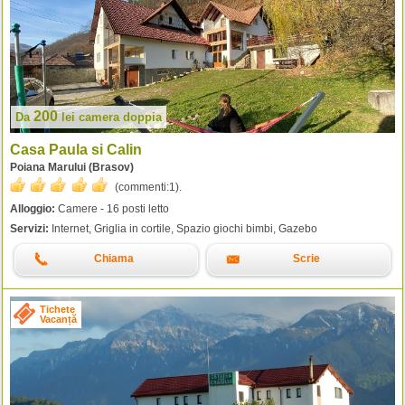
200
Da
lei
camera doppia
Casa Paula si Calin
Poiana Marului (Brasov)
(commenti:
1
).
Alloggio:
Camere - 16 posti letto
Servizi:
Internet, Griglia in cortile, Spazio giochi bimbi, Gazebo
Chiama
Scrie
Tichete
Vacanță