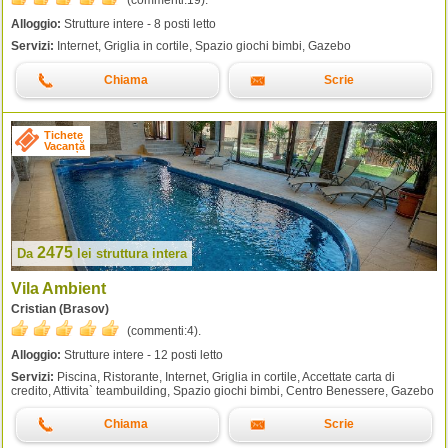
(commenti:
19
).
Alloggio:
Strutture intere - 8 posti letto
Servizi:
Internet, Griglia in cortile, Spazio giochi bimbi, Gazebo
Chiama
Scrie
Tichete
Vacanță
2475
Da
lei
struttura intera
Vila Ambient
Cristian (Brasov)
(commenti:
4
).
Alloggio:
Strutture intere - 12 posti letto
Servizi:
Piscina, Ristorante, Internet, Griglia in cortile, Accettate carta di
credito, Attivita` teambuilding, Spazio giochi bimbi, Centro Benessere, Gazebo
Chiama
Scrie