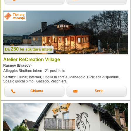
Tichete
Vacanță
250
Da
lei
struttura intera
Atelier ReCreation Village
Rasnov (Brasov)
Alloggio:
Strutture intere - 21 posti letto
Servizi:
Ciubar, Internet, Griglia in cortile, Maneggio, Biciclette disponibili,
Spazio giochi bimbi, Gazebo, Peschiera
Chiama
Scrie