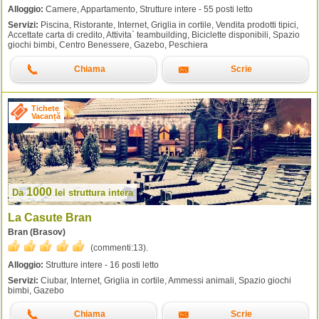
Alloggio:
Camere, Appartamento, Strutture intere - 55 posti letto
Servizi:
Piscina, Ristorante, Internet, Griglia in cortile, Vendita prodotti tipici,
Accettate carta di credito, Attivita` teambuilding, Biciclette disponibili, Spazio
giochi bimbi, Centro Benessere, Gazebo, Peschiera
Chiama
Scrie
Tichete
Vacanță
1000
Da
lei
struttura intera
La Casute Bran
Bran (Brasov)
(commenti:
13
).
Alloggio:
Strutture intere - 16 posti letto
Servizi:
Ciubar, Internet, Griglia in cortile, Ammessi animali, Spazio giochi
bimbi, Gazebo
Chiama
Scrie