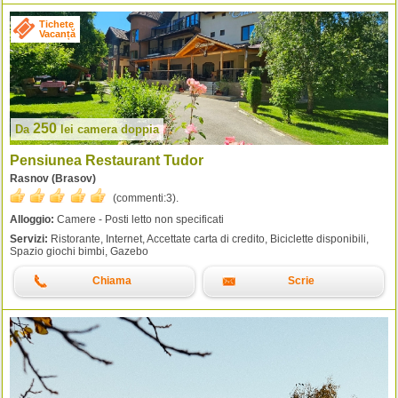
Tichete
Vacanță
250
Da
lei
camera doppia
Pensiunea Restaurant Tudor
Rasnov (Brasov)
(commenti:
3
).
Alloggio:
Camere - Posti letto non specificati
Servizi:
Ristorante, Internet, Accettate carta di credito, Biciclette disponibili,
Spazio giochi bimbi, Gazebo
Chiama
Scrie