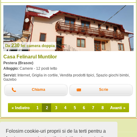
230
Da
lei
camera doppia
Casa Felinarul Muntilor
Pestera (Brasov)
Alloggio:
Camere - 12 posti letto
Servizi:
Internet, Griglia in cortile, Vendita prodotti tipici, Spazio giochi bimbi,
Gazebo
Chiama
Scrie
« Indietro
1
2
3
4
5
6
7
8
Avanti »
Folosim cookie-uri proprii si de la terti pentru a