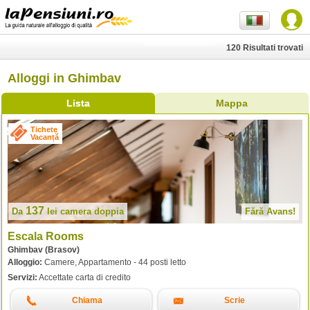
120 Risultati trovati
Alloggi in Ghimbav
Lista
Mappa
Tichete
Vacanță
137
Da
lei
camera doppia
Fără Avans!
Escala Rooms
Ghimbav (Brasov)
Alloggio:
Camere, Appartamento - 44 posti letto
Servizi:
Accettate carta di credito
Chiama
Scrie