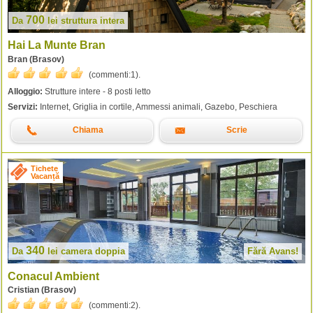
700
Da
lei
struttura intera
Hai La Munte Bran
Bran (Brasov)
(commenti:
1
).
Alloggio:
Strutture intere - 8 posti letto
Servizi:
Internet, Griglia in cortile, Ammessi animali, Gazebo, Peschiera
Chiama
Scrie
Tichete
Vacanță
340
Da
lei
camera doppia
Fără Avans!
Conacul Ambient
Cristian (Brasov)
(commenti:
2
).