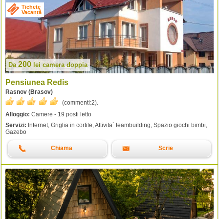
Tichete
Vacanță
200
Da
lei
camera doppia
Pensiunea Redis
Rasnov (Brasov)
(commenti:
2
).
Alloggio:
Camere - 19 posti letto
Servizi:
Internet, Griglia in cortile, Attivita` teambuilding, Spazio giochi bimbi,
Gazebo
Chiama
Scrie