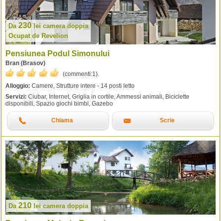
230
Da
lei
camera doppia
Ocupat de Revelion
Pensiunea Podul Simonului
Bran (Brasov)
(commenti:
1
).
Alloggio:
Camere, Strutture intere - 14 posti letto
Servizi:
Ciubar, Internet, Griglia in cortile, Ammessi animali, Biciclette
disponibili, Spazio giochi bimbi, Gazebo
Chiama
Scrie
210
Da
lei
camera doppia