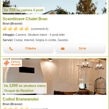
700
Da
lei
camera 4 posti
Scandinave Chalet Bran
Bran (Brasov)
(commenti:
4
).
Alloggio:
Camere, Strutture intere - 4 posti letto
Servizi:
Ciubar, Internet, Griglia in cortile, Gazebo
Chiama
Scrie
Tichete
Vacanță
1200
Da
lei
struttura intera
Ocupat de Revelion
Cuibul Braneanului
Bran (Brasov)