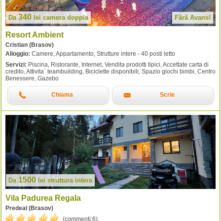
340
Da
lei
camera doppia
Fără Avans!
Resort Ambient
Cristian (Brasov)
Alloggio:
Camere, Appartamento, Strutture intere - 40 posti letto
Servizi:
Piscina, Ristorante, Internet, Vendita prodotti tipici, Accettate carta di
credito, Attivita` teambuilding, Biciclette disponibili, Spazio giochi bimbi, Centro
Benessere, Gazebo
Chiama
Scrie
1500
Da
lei
struttura intera
Vila Padurea Regala
Predeal (Brasov)
(commenti:
6
).