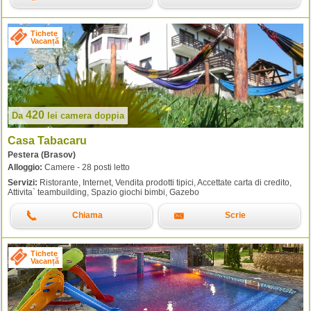
Tichete
Vacanță
420
Da
lei
camera doppia
Casa Tabacaru
Pestera (Brasov)
Alloggio:
Camere - 28 posti letto
Servizi:
Ristorante, Internet, Vendita prodotti tipici, Accettate carta di credito,
Attivita` teambuilding, Spazio giochi bimbi, Gazebo
Chiama
Scrie
Tichete
Vacanță