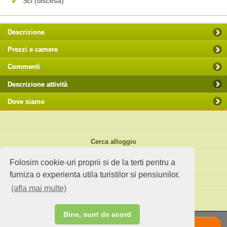
Sci (discesa)
Descrizione
Prezzi e camere
Commenti
Descrizione attività
Dove siamo
Cerca alloggio
Spunti di viaggio
Folosim cookie-uri proprii si de la terti pentru a
furniza o experienta utila turistilor si pensiunilor.
Sito standard
(afla mai multe)
Hai un agriturismo?
Bine, sunt de acord
Chiama
Scrie