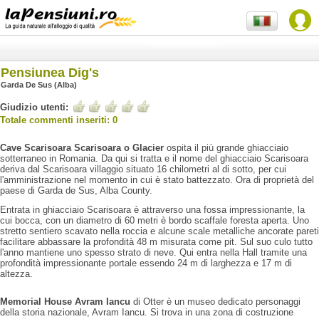
Pensiunea Dig's
Garda De Sus (Alba)
Giudizio utenti:
Totale commenti inseriti: 0
Cave Scarisoara Scarisoara o Glacier
ospita il più grande ghiacciaio
sotterraneo in Romania. Da qui si tratta e il nome del ghiacciaio Scarisoara
deriva dal Scarisoara villaggio situato 16 chilometri al di sotto, per cui
l'amministrazione nel momento in cui è stato battezzato. Ora di proprietà del
paese di Garda de Sus, Alba County.
Entrata in ghiacciaio Scarisoara è attraverso una fossa impressionante, la
cui bocca, con un diametro di 60 metri è bordo scaffale foresta aperta. Uno
stretto sentiero scavato nella roccia e alcune scale metalliche ancorate pareti
facilitare abbassare la profondità 48 m misurata come pit. Sul suo culo tutto
l'anno mantiene uno spesso strato di neve. Qui entra nella Hall tramite una
profondità impressionante portale essendo 24 m di larghezza e 17 m di
altezza.
Memorial House Avram Iancu
di Otter è un museo dedicato personaggi
della storia nazionale, Avram Iancu. Si trova in una zona di costruzione