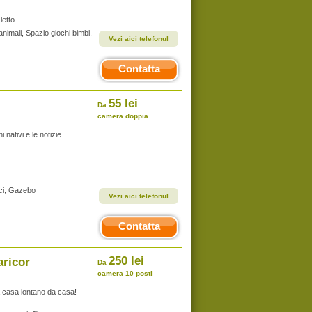
letto
animali, Spazio giochi bimbi,
Vezi aici telefonul
Contatta
55 lei
Da
camera doppia
 nativi e le notizie
pici, Gazebo
Vezi aici telefonul
Contatta
250 lei
aricor
Da
camera 10 posti
a casa lontano da casa!