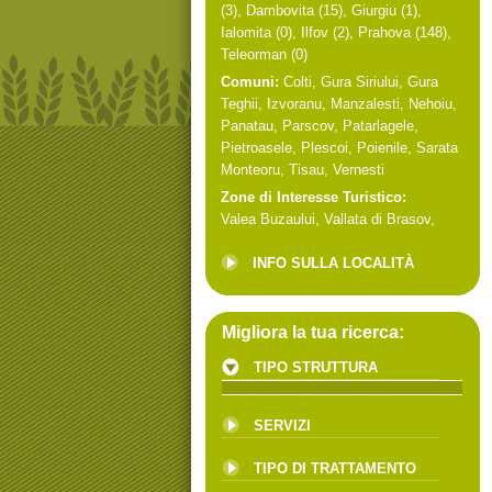
(3),
Dambovita
(15),
Giurgiu
(1),
Ialomita
(0),
Ilfov
(2),
Prahova
(148),
Teleorman
(0)
Comuni:
Colti
,
Gura Siriului
,
Gura
Teghii
,
Izvoranu
,
Manzalesti
,
Nehoiu
,
Panatau
,
Parscov
,
Patarlagele
,
Pietroasele
,
Plescoi
,
Poienile
,
Sarata
Monteoru
,
Tisau
,
Vernesti
Zone di Interesse Turistico:
Valea Buzaului
,
Vallata di Brasov
,
INFO SULLA LOCALITÀ
Migliora la tua ricerca:
TIPO STRUTTURA
SERVIZI
TIPO DI TRATTAMENTO