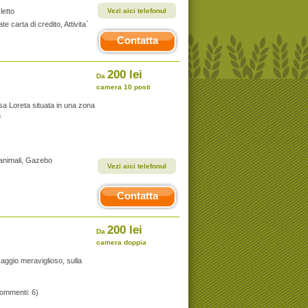
letto
Vezi aici telefonul
e carta di credito, Attivita`
Contatta
200 lei
Da
camera 10 posti
sa Loreta situata in una zona
a
i animali, Gazebo
Vezi aici telefonul
Contatta
200 lei
Da
camera doppia
aggio meraviglioso, sulla
commenti: 6)