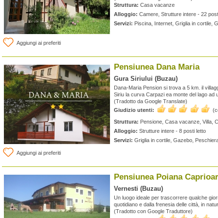
Struttura:
Casa vacanze
Alloggio:
Camere, Strutture intere - 22 posti
Servizi:
Piscina, Internet, Griglia in cortile,
Aggiungi ai preferiti
Pensiunea Dana Maria
Gura Siriului (Buzau)
Dana-Maria Pension si trova a 5 km. il vill
Siriu la curva Carpazi ea monte del lago ad u
(Tradotto da Google Translate)
Giudizio utenti:
(
Struttura:
Pensione, Casa vacanze, Villa, 
Alloggio:
Strutture intere - 8 posti letto
Servizi:
Griglia in cortile, Gazebo, Peschier
Aggiungi ai preferiti
Pensiunea Poiana Caprioar
Vernesti (Buzau)
Un luogo ideale per trascorrere qualche gior
quotidiano e dalla frenesia delle città, in natu
(Tradotto con Google Traduttore)