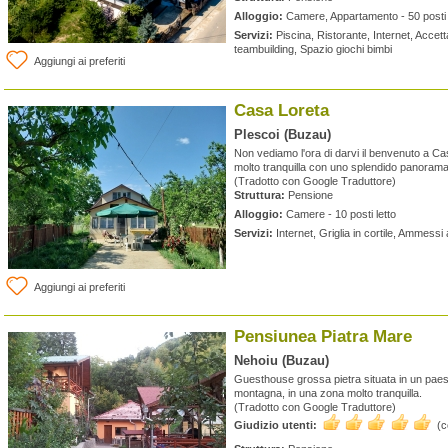
Alloggio:
Camere, Appartamento - 50 posti 
Servizi:
Piscina, Ristorante, Internet, Accettat
teambuilding, Spazio giochi bimbi
Aggiungi ai preferiti
Casa Loreta
Plescoi (Buzau)
Non vediamo l'ora di darvi il benvenuto a Ca
molto tranquilla con uno splendido panoram
(Tradotto con Google Traduttore)
Struttura:
Pensione
Alloggio:
Camere - 10 posti letto
Servizi:
Internet, Griglia in cortile, Ammess
Aggiungi ai preferiti
Pensiunea Piatra Mare
Nehoiu (Buzau)
Guesthouse grossa pietra situata in un paes
montagna, in una zona molto tranquilla.
(Tradotto con Google Traduttore)
Giudizio utenti:
(