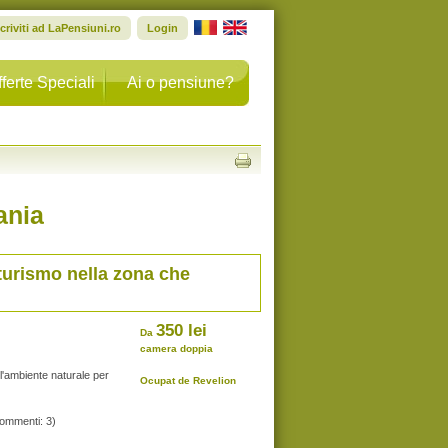
scriviti ad LaPensiuni.ro
Login
ferte Speciali
Ai o pensiune?
ania
turismo nella zona che
350 lei
Da
camera doppia
l'ambiente naturale per
Ocupat de Revelion
commenti: 3)