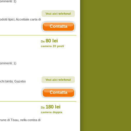
commenti: 1)
Vezi aici telefonul
odotti tipici, Accettate carta di
Contatta
80 lei
Da
camera 20 posti
commenti: 1)
Vezi aici telefonul
giochi bimbi, Gazebo
Contatta
180 lei
Da
camera doppia
une di Tisau, nella contea di