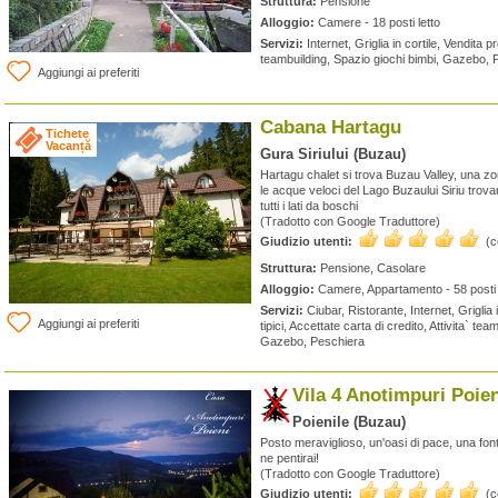
Struttura:
Pensione
Alloggio:
Camere - 18 posti letto
Servizi:
Internet, Griglia in cortile, Vendita prod
teambuilding, Spazio giochi bimbi, Gazebo, 
Aggiungi ai preferiti
Cabana Hartagu
Tichete
Vacanță
Gura Siriului (Buzau)
Hartagu chalet si trova Buzau Valley, una z
le acque veloci del Lago Buzaului Siriu trova
tutti i lati da boschi
(Tradotto con Google Traduttore)
Giudizio utenti:
(
Struttura:
Pensione, Casolare
Alloggio:
Camere, Appartamento - 58 posti 
Servizi:
Ciubar, Ristorante, Internet, Griglia i
Aggiungi ai preferiti
tipici, Accettate carta di credito, Attivita` te
Gazebo, Peschiera
Vila 4 Anotimpuri Poien
Poienile (Buzau)
Posto meraviglioso, un'oasi di pace, una font
ne pentirai!
(Tradotto con Google Traduttore)
Giudizio utenti:
(