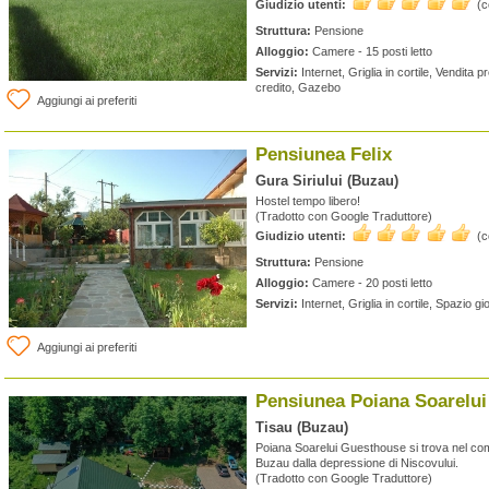
Giudizio utenti:
(
Struttura:
Pensione
Alloggio:
Camere - 15 posti letto
Servizi:
Internet, Griglia in cortile, Vendita pr
credito, Gazebo
Aggiungi ai preferiti
Pensiunea Felix
Gura Siriului (Buzau)
Hostel tempo libero!
(Tradotto con Google Traduttore)
Giudizio utenti:
(
Struttura:
Pensione
Alloggio:
Camere - 20 posti letto
Servizi:
Internet, Griglia in cortile, Spazio 
Aggiungi ai preferiti
Pensiunea Poiana Soarelui
Tisau (Buzau)
Poiana Soarelui Guesthouse si trova nel com
Buzau dalla depressione di Niscovului.
(Tradotto con Google Traduttore)