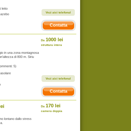
 letto
Vezi aici telefonul
 Gazebo
Contatta
1000 lei
Da
struttura intera
aggio in una zona montagnosa
n'altezza di 800 m. Siriu
commenti: 5)
Casolare
Vezi aici telefonul
a
Contatta
170 lei
ei
Da
camera doppia
no lontano dallo stress
ra.