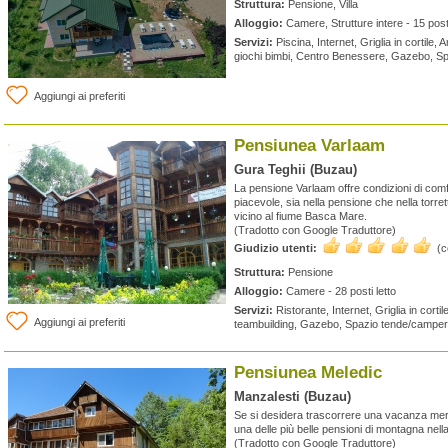
Struttura:
Pensione, Villa
Alloggio:
Camere, Strutture intere - 15 posti
Servizi:
Piscina, Internet, Griglia in cortile
giochi bimbi, Centro Benessere, Gazebo, S
Aggiungi ai preferiti
Pensiunea Varlaam
Gura Teghii (Buzau)
La pensione Varlaam offre condizioni di com
piacevole, sia nella pensione che nella torr
vicino al fiume Basca Mare.
(Tradotto con Google Traduttore)
Giudizio utenti:
(
Struttura:
Pensione
Alloggio:
Camere - 28 posti letto
Servizi:
Ristorante, Internet, Griglia in cortil
Aggiungi ai preferiti
teambuilding, Gazebo, Spazio tende/camper
Pensiunea Meledic
Manzalesti (Buzau)
Se si desidera trascorrere una vacanza mer
una delle più belle pensioni di montagna nell
(Tradotto con Google Traduttore)