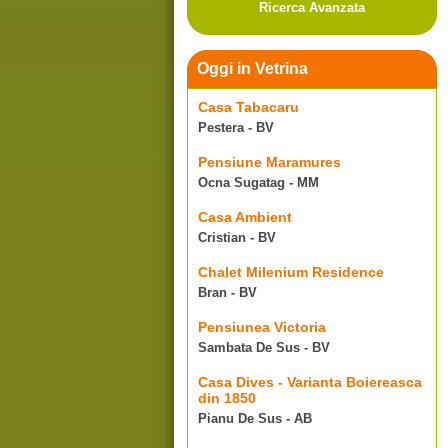
Ricerca Avanzata
Oggi in Vetrina
Casa Tabacaru
Pestera - BV
Pensiune Maramures
Ocna Sugatag - MM
Casa Ambient
Cristian - BV
Chalet Milenium Residence
Bran - BV
Pensiunea Victoria
Sambata De Sus - BV
Casa Dives - Varianta Boiereasca
din 1850
Pianu De Sus - AB