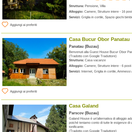
Struttura:
Pensione, Villa
Alloggio:
Camere, Strutture intere - 16 posti
Servizi:
Griglia in cortile, Spazio giochi bim
Aggiungi ai preferiti
Casa Bucur Obor Panatau
Panatau (Buzau)
Benvenuti alla Guest House Bucur Obor Pa
(Tradotto con Google Traduttore)
Struttura:
Casa vacanze
Alloggio:
Camere, Strutture intere - 6 posti 
Servizi:
Internet, Griglia in cortile, Ammess
Aggiungi ai preferiti
Casa Galand
Parscov (Buzau)
Galand House è un'alternativa di alloggio ad
poiché teniamo conto di tutte le esigenze di
tonificante.
(Tradotto con Google Traduttore)