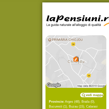
vedi mappa
Provincie:
Arges
(48),
Braila
(0),
Bucuresti
(1),
Buzau
(15),
Calarasi