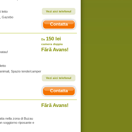
 letto
Vezi aici telefonul
bi, Gazebo
Contatta
150 lei
Da
camera doppia
Fără Avans!
natau!
letto
i animali, Spazio tende/camper
Vezi aici telefonul
Contatta
Fără Avans!
atta nella zona di Buzau
 un soggiorno riposante e