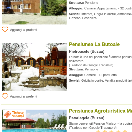
Struttura:
Pensione
Alloggio:
Camere, Appartamento - 32 posti 
Servizi:
Internet, Griglia in cortile, Ammessi 
Gazebo, Peschiera
Aggiungi ai preferiti
Pensiunea La Butoaie
Pietroasele (Buzau)
Le botti è uno dei pochi che è andato pensioni
dall'estero.
(Tradotto da Google Translate)
Struttura:
Pensione
Alloggio:
Camere - 12 posti letto
Servizi:
Griglia in cortile, Vendita prodotti ti
Aggiungi ai preferiti
Pensiunea Agroturistica M
Tichete
Vacanță
Patarlagele (Buzau)
Siamo benvenuti Pension Maricor - la vostr
(Tradotto con Google Traduttore)