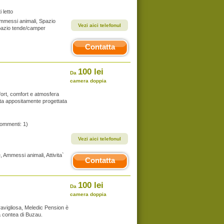
 letto
, Ammessi animali, Spazio
Vezi aici telefonul
pazio tende/camper
Contatta
100 lei
Da
camera doppia
fort, comfort e atmosfera
etta appositamente progettata
commenti: 1)
Vezi aici telefonul
e, Ammessi animali, Attivita`
Contatta
100 lei
Da
camera doppia
avigliosa, Meledic Pension è
a contea di Buzau.