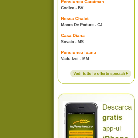
Pensiunea Caraiman
Codlea - BV
Nessa Chalet
Moara De Padure - CJ
Casa Diana
Sovata - MS
Pensiunea Ioana
Vadu Izei - MM
Vedi tutte le offerte speciali