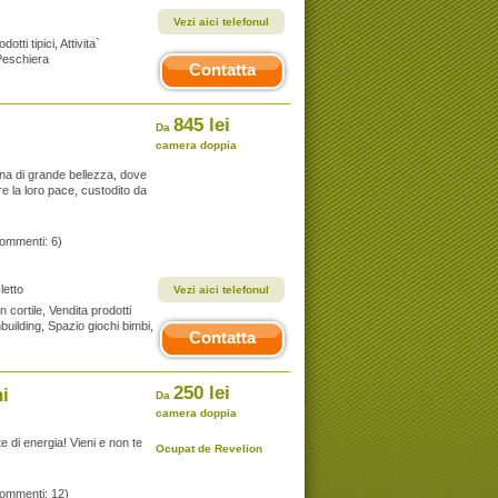
Vezi aici telefonul
otti tipici, Attivita`
Peschiera
Contatta
845 lei
Da
camera doppia
ona di grande bellezza, dove
re la loro pace, custodito da
commenti: 6)
letto
Vezi aici telefonul
n cortile, Vendita prodotti
ambuilding, Spazio giochi bimbi,
Contatta
250 lei
i
Da
camera doppia
e di energia! Vieni e non te
Ocupat de Revelion
commenti: 12)