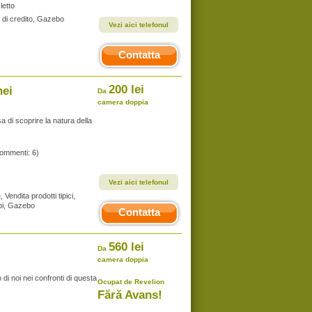
letto
a di credito, Gazebo
Vezi aici telefonul
Contatta
200 lei
nei
Da
camera doppia
a di scoprire la natura della
commenti: 6)
Vezi aici telefonul
, Vendita prodotti tipici,
mbi, Gazebo
Contatta
560 lei
Da
camera doppia
di noi nei confronti di questa
Ocupat de Revelion
Fără Avans!