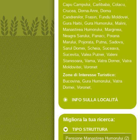
Capu Campului
,
Carlibaba
,
Colacu
,
Crucea
,
Dorna Arini
,
Dorna
Candrenilor
,
Frasin
,
Fundu Moldovei
,
Gura Haitii
,
Gura Humorului
,
Malini
,
Manastirea Humorului
,
Marginea
,
Neagra Sarului
,
Panaci
,
Poiana
Marului
,
Pojorata
,
Putna
,
Sadova
,
Sarul Dornei
,
Scheia
,
Suceava
,
Sucevita
,
Valea Putnei
,
Valeni
Stanisoara
,
Vama
,
Vatra Dornei
,
Vatra
Moldovitei
,
Voronet
Zone di Interesse Turistico:
Bucovina
,
Gura Humorului
,
Vatra
Dornei
,
Voronet
,
INFO SULLA LOCALITÀ
Migliora la tua ricerca:
TIPO STRUTTURA
Pensione Manastirea Humorului
(2)