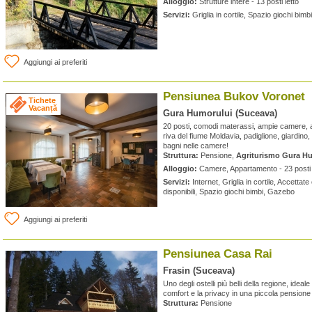
Alloggio:
Strutture intere - 13 posti letto
Servizi:
Griglia in cortile, Spazio giochi bim
Aggiungi ai preferiti
Pensiunea Bukov Voronet
Tichete
Vacanță
Gura Humorului (Suceava)
20 posti, comodi materassi, ampie camere, al
riva del fiume Moldavia, padiglione, giardino
bagni nelle camere!
Struttura:
Pensione,
Agriturismo Gura H
Alloggio:
Camere, Appartamento - 23 posti 
Servizi:
Internet, Griglia in cortile, Accettate 
disponibili, Spazio giochi bimbi, Gazebo
Aggiungi ai preferiti
Pensiunea Casa Rai
Frasin (Suceava)
Uno degli ostelli più belli della regione, idea
comfort e la privacy in una piccola pensione 
Struttura:
Pensione