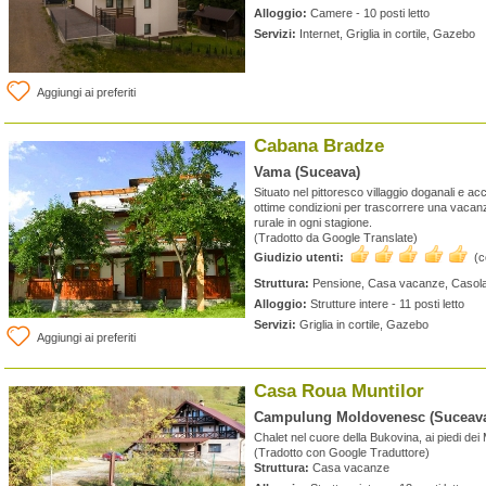
Alloggio:
Camere - 10 posti letto
Servizi:
Internet, Griglia in cortile, Gazebo
Aggiungi ai preferiti
Cabana Bradze
Vama (Suceava)
Situato nel pittoresco villaggio doganali e acc
ottime condizioni per trascorrere una vacanz
rurale in ogni stagione.
(Tradotto da Google Translate)
Giudizio utenti:
(
Struttura:
Pensione, Casa vacanze, Casol
Alloggio:
Strutture intere - 11 posti letto
Servizi:
Griglia in cortile, Gazebo
Aggiungi ai preferiti
Casa Roua Muntilor
Campulung Moldovenesc (Suceav
Chalet nel cuore della Bukovina, ai piedi dei
(Tradotto con Google Traduttore)
Struttura:
Casa vacanze