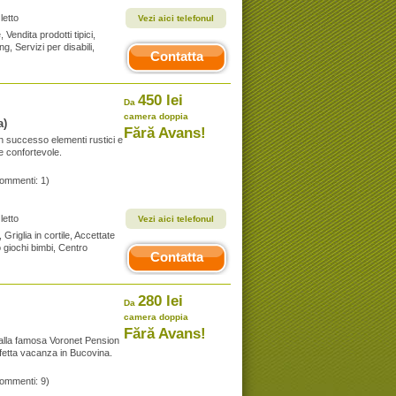
letto
Vezi aici telefonul
, Vendita prodotti tipici,
ng, Servizi per disabili,
Contatta
450 lei
Da
camera doppia
a)
Fără Avans!
 successo elementi rustici e
e confortevole.
commenti: 1)
letto
Vezi aici telefonul
Griglia in cortile, Accettate
o giochi bimbi, Centro
Contatta
280 lei
Da
camera doppia
Fără Avans!
 dalla famosa Voronet Pension
rfetta vacanza in Bucovina.
commenti: 9)