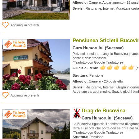
Alloggio:
Camere, Appartamento - 15 posti 
Servizi:
Ristorante, Internet, Accettate cart
Aggiungi ai preferiti
Pensiunea Sticletii Bucovi
Tichete
Vacanță
Gura Humorului (Suceava)
Poliziotti pensione .. angolo Bucovina in attes
gente e delle tradizioni.
(Tradotto con Google Traduttore)
Giudizio utenti:
(
Struttura:
Pensione
Alloggio:
Camere - 20 posti letto
Servizi:
Ristorante, Internet, Griglia in cortile
Accettate carta di credito, Spazio giochi bi
Aggiungi ai preferiti
Drag de Bucovina
Tichete
Vacanță
Gura Humorului (Suceava)
La Bucovina riguarda il sentimento di ognuno 
terra e i ricordi che porta con sé chi ci visita.
(Tradotto con Google Traduttore)
Struttura:
Pensione