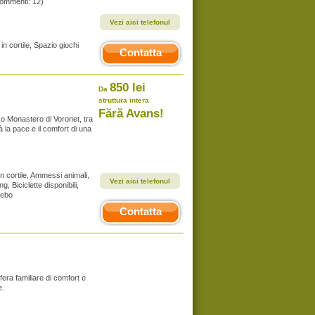
commenti: 12)
Vezi aici telefonul
in cortile, Spazio giochi
Contatta
850 lei
Da
struttura intera
Fără Avans!
so Monastero di Voronet, tra
à la pace e il comfort di una
in cortile, Ammessi animali,
Vezi aici telefonul
g, Biciclette disponibili,
zebo
Contatta
era familiare di comfort e
e.