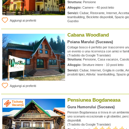
Struttura:
Pensione
Alloggio:
Camere - 40 posti letto
Servizi:
Ciubar, Ristorante, Internet, Accettate
teambuilding, Biciclette disponibili, Spazio 
Aggiungi ai preferiti
Gazebo
Cabana Woodland
Poiana Marului (Suceava)
Cottage bosco è perfetto per trascorrere un
un evento o una ricorrenza con amici e famili
(Tradotto da Google Translate)
Struttura:
Pensione, Casa vacanze, Casol
Alloggio:
Strutture intere - 10 posti letto
Servizi:
Ciubar, Internet, Griglia in cortile, 
prodotti tipici, Attivita` teambuilding, Spazio
Aggiungi ai preferiti
Pensiunea Bogdaneasa
Tichete
Vacanță
Gura Humorului (Suceava)
Pension Bogdaneasa si trova in un ambiente 
uno scenario eccezionale e gli obiettivi, perché
disponibili.
(Tradotto da Google Translate)