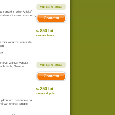
Vezi aici telefonul
 carta di credito, Attivita`
giochi bimbi, Centro Benessere,
Contatta
850 lei
Da
struttura intera
a mini-vacanza, una festa,
ari.
are
Ammessi animali, Vendita
Vezi aici telefonul
 giochi bimbi, Gazebo
Contatta
250 lei
Da
camera doppia
pittoresco, circondato da
 vari itinerari turistici