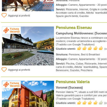
Struttura:
Pensione
Alloggio:
Camere, Appartamento - 20 posti 
Servizi:
Ristorante, Internet, Griglia in cortile
Accettate carta di credito, Attivita` teambuildi
Aggiungi ai preferiti
Spazio giochi bimbi, Gazebo
Pensiunea Eisenau
Tichete
Vacanță
Campulung Moldovenesc (Suceav
La pensione Eisenau riesce a combinare con
moderni, creando un'atmosfera accogliente 
(Tradotto con Google Traduttore)
Giudizio utenti:
(
Struttura:
Pensione, Bed & Breakfast
Alloggio:
Camere, Appartamento - 32 posti 
Servizi:
Piscina, Ciubar, Ristorante, Internet, 
carta di credito, Attivita` teambuilding, Spazi
Aggiungi ai preferiti
Benessere, Gazebo, Peschiera
Pensiunea Valeria
Tichete
Vacanță
Voronet (Suceava)
Pension Valeria ***, situato a soli 500 metri
Valeria garantirà pace e comfort per una pe
(Tradotto con Google Traduttore)
Giudizio utenti:
(