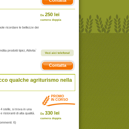
Contatta
250 lei
Da
camera doppia
uole ricordare le bellezze dei
dita prodotti tipici, Attivita`
Vezi aici telefonul
Contatta
cco qualche agriturismo nella
PROMO
IN CORSO
 stelle, si trova in una
330 lei
ristoranti di alta qualità.
Da
camera doppia
commenti: 6)