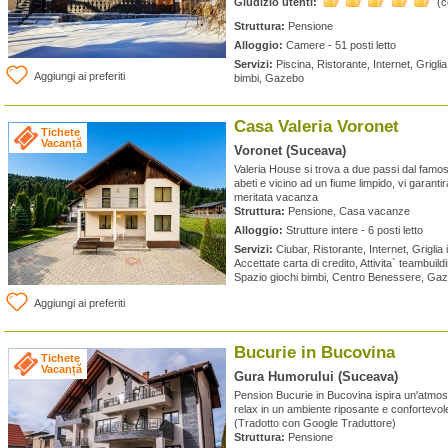
Giudizio utenti:
(
Struttura:
Pensione
Alloggio:
Camere - 51 posti letto
Servizi:
Piscina, Ristorante, Internet, Griglia 
Aggiungi ai preferiti
bimbi, Gazebo
Casa Valeria Voronet
Tichete
Vacanță
Voronet (Suceava)
Valeria House si trova a due passi dal famo
abeti e vicino ad un fiume limpido, vi garantir
meritata vacanza
Struttura:
Pensione, Casa vacanze
Alloggio:
Strutture intere - 6 posti letto
Servizi:
Ciubar, Ristorante, Internet, Griglia 
Accettate carta di credito, Attivita` teambuildin
Spazio giochi bimbi, Centro Benessere, Ga
Aggiungi ai preferiti
Bucurie in Bucovina
Tichete
Vacanță
Gura Humorului (Suceava)
Pension Bucurie in Bucovina ispira un'atmosf
relax in un ambiente riposante e confortevol
(Tradotto con Google Traduttore)
Struttura:
Pensione