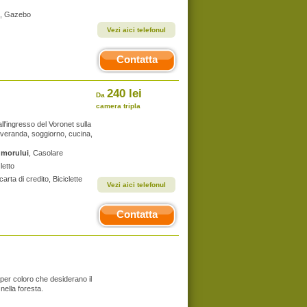
bi, Gazebo
Vezi aici telefonul
Contatta
240 lei
Da
camera tripla
l'ingresso del Voronet sulla
, veranda, soggiorno, cucina,
umorului
, Casolare
letto
carta di credito, Biciclette
Vezi aici telefonul
Contatta
le per coloro che desiderano il
nella foresta.