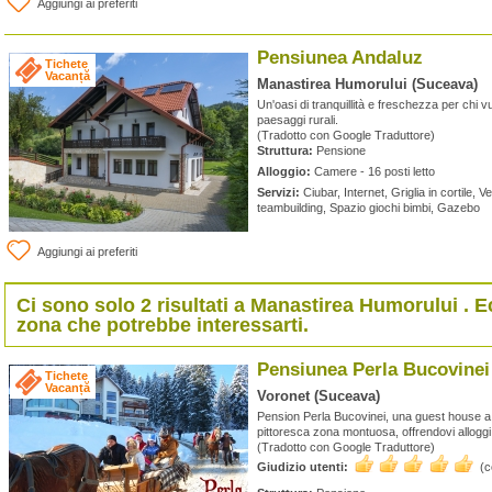
Aggiungi ai preferiti
Pensiunea Andaluz
Tichete
Vacanță
Manastirea Humorului (Suceava)
Un'oasi di tranquillità e freschezza per chi v
paesaggi rurali.
(Tradotto con Google Traduttore)
Struttura:
Pensione
Alloggio:
Camere - 16 posti letto
Servizi:
Ciubar, Internet, Griglia in cortile, Ven
teambuilding, Spazio giochi bimbi, Gazebo
Aggiungi ai preferiti
Ci sono solo 2 risultati a
Manastirea Humorului
. E
zona che potrebbe interessarti.
Pensiunea Perla Bucovinei
Tichete
Vacanță
Voronet (Suceava)
Pension Perla Bucovinei, una guest house a 4
pittoresca zona montuosa, offrendovi alloggi e 
(Tradotto con Google Traduttore)
Giudizio utenti:
(