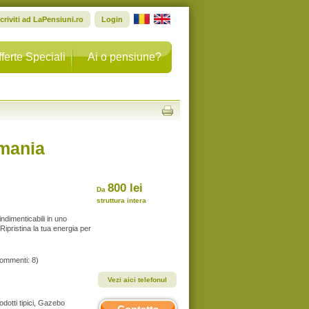
scriviti ad LaPensiuni.ro
Login
ferte Speciali
Ai o pensiune?
mania
800 lei
Da
struttura intera
indimenticabili in uno
ipristina la tua energia per
commenti: 8)
Vezi aici telefonul
rodotti tipici, Gazebo