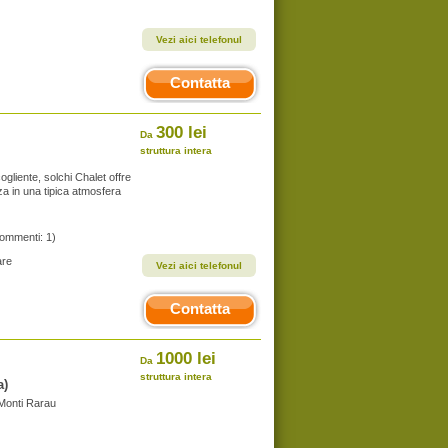
Vezi aici telefonul
Contatta
300 lei
Da
struttura intera
ogliente, solchi Chalet offre
a in una tipica atmosfera
commenti: 1)
are
Vezi aici telefonul
Contatta
1000 lei
Da
struttura intera
a)
 Monti Rarau