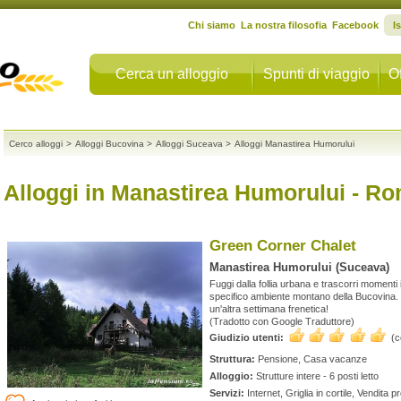
Chi siamo
La nostra filosofia
Facebook
I
Cerca un alloggio
Spunti di viaggio
Of
Cerco alloggi
>
Alloggi Bucovina
>
Alloggi Suceava
>
Alloggi Manastirea Humorului
Alloggi in Manastirea Humorului
- Ro
Green Corner Chalet
Manastirea Humorului (Suceava)
Fuggi dalla follia urbana e trascorri momenti 
specifico ambiente montano della Bucovina. R
un'altra settimana frenetica!
(Tradotto con Google Traduttore)
Giudizio utenti:
(
Struttura:
Pensione, Casa vacanze
Alloggio:
Strutture intere - 6 posti letto
Servizi:
Internet, Griglia in cortile, Vendita p