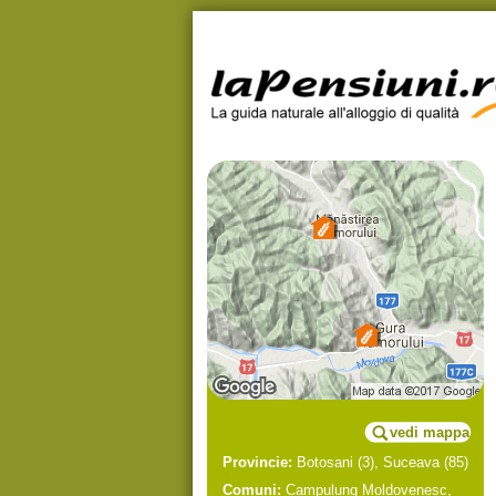
vedi mappa
Provincie:
Botosani
(3),
Suceava
(85)
Comuni:
Campulung Moldovenesc
,