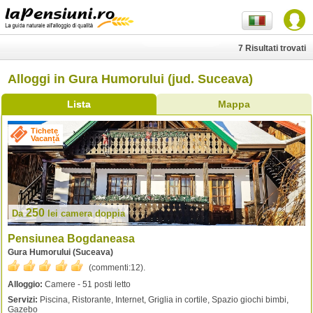
7 Risultati trovati
Alloggi in Gura Humorului (jud. Suceava)
Lista
Mappa
Tichete
Vacanță
250
Da
lei
camera doppia
Pensiunea Bogdaneasa
Gura Humorului (Suceava)
(commenti:
12
).
Alloggio:
Camere - 51 posti letto
Servizi:
Piscina, Ristorante, Internet, Griglia in cortile, Spazio giochi bimbi,
Gazebo