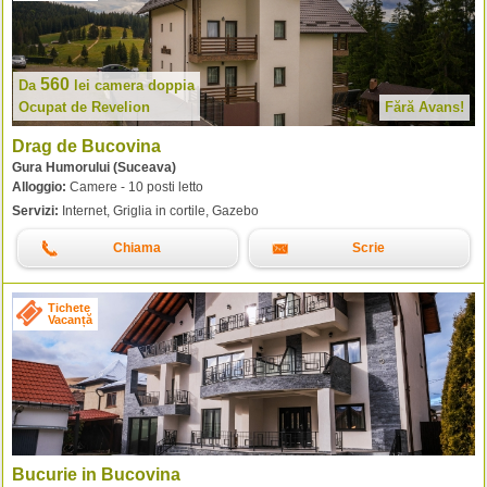
560
Da
lei
camera doppia
Ocupat de Revelion
Fără Avans!
Drag de Bucovina
Gura Humorului (Suceava)
Alloggio:
Camere - 10 posti letto
Servizi:
Internet, Griglia in cortile, Gazebo
Chiama
Scrie
Tichete
Vacanță
Bucurie in Bucovina