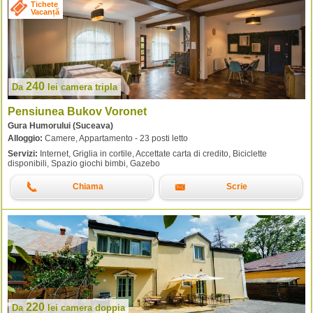
Tichete
Vacanță
240
Da
lei
camera tripla
Pensiunea Bukov Voronet
Gura Humorului (Suceava)
Alloggio:
Camere, Appartamento - 23 posti letto
Servizi:
Internet, Griglia in cortile, Accettate carta di credito, Biciclette
disponibili, Spazio giochi bimbi, Gazebo
Chiama
Scrie
220
Da
lei
camera doppia