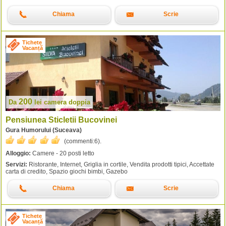
Chiama
Scrie
Tichete
Vacanță
200
Da
lei
camera doppia
Pensiunea Sticletii Bucovinei
Gura Humorului (Suceava)
(commenti:
6
).
Alloggio:
Camere - 20 posti letto
Servizi:
Ristorante, Internet, Griglia in cortile, Vendita prodotti tipici, Accettate
carta di credito, Spazio giochi bimbi, Gazebo
Chiama
Scrie
Tichete
Vacanță