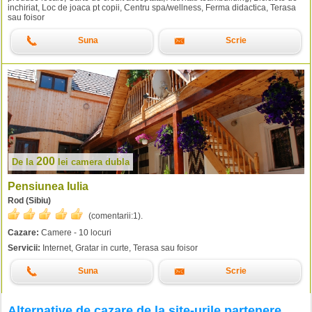
inchiriat, Loc de joaca pt copii, Centru spa/wellness, Ferma didactica, Terasa
sau foisor
Suna
Scrie
200
De la
lei
camera dubla
Pensiunea Iulia
Rod (Sibiu)
(comentarii:
1
).
Cazare:
Camere - 10 locuri
Servicii:
Internet, Gratar in curte, Terasa sau foisor
Suna
Scrie
Alternative de cazare de la site-urile partenere