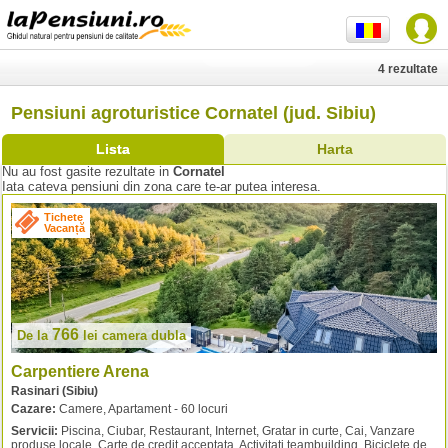
4 rezultate
Pensiuni agroturistice Cornatel (jud. Sibiu)
Lista
Harta
Nu au fost gasite rezultate in
Cornatel
Iata cateva pensiuni din zona care te-ar putea interesa.
Tichete
Vacanță
766
De la
lei
camera dubla
Carpentiere Arena
Rasinari (Sibiu)
Cazare:
Camere, Apartament - 60 locuri
Servicii:
Piscina, Ciubar, Restaurant, Internet, Gratar in curte, Cai, Vanzare
produse locale, Carte de credit acceptata, Activitati teambuilding, Biciclete de