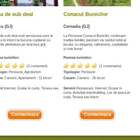
a de sub deal
Conacul Bunicilor
u (GJ)
Cernadia (GJ)
de sub deal este pensiunea care te
La Pensiuna Conacul Bunicilor continuam
a te intorci la bucuria copilariei cu
traditia familiei, pastram viu spiritul nobil al
rile plimbatului pe deal fara griji.
locului, cu eleganta, rafinament, ospitalitate
si voie buna!
a turistilor:
Parerea turistilor:
(2 comentarii)
(1 comentariu)
ogie:
Pensiune, Agroturism
Tipologie:
Pensiune
e:
Camere, Apartament - 11 locuri
Cazare:
Camere - 26 locuri
ii
Internet, Gratar in curte, Terasa sau
Servicii
Restaurant, Internet, Gratar in
curte, Activitati teambuilding, Loc de joaca pt
copii, Terasa sau foisor
Contacteaza
Contacteaza