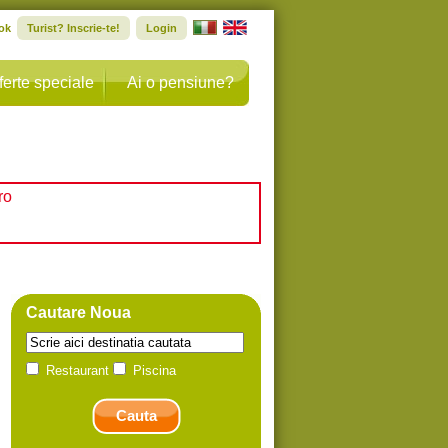
ok
Turist? Inscrie-te!
Login
ferte speciale
Ai o pensiune?
ro
Cautare Noua
Restaurant
Piscina