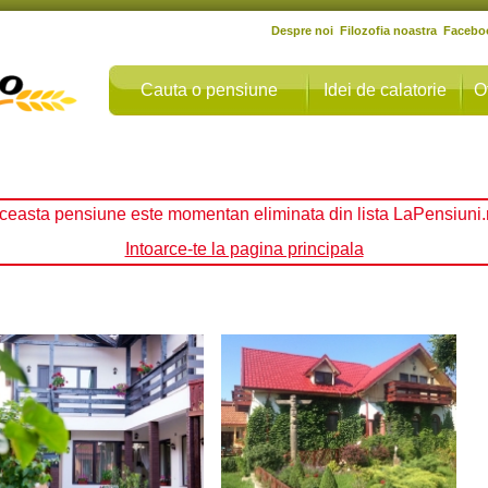
Despre noi
Filozofia noastra
Facebo
Cauta o pensiune
Idei de calatorie
O
ceasta pensiune este momentan eliminata din lista LaPensiuni.
Intoarce-te la pagina principala