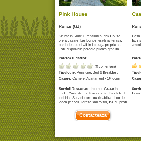
Pink House
Cas
Runcu (GJ)
Runc
Situata in Runcu, Pensiunea Pink House
Casa 
ofera cazare, bar lounge, gradina, terasa,
face s
bar, helesteu si wifi in intreaga proprietate.
aminti
Este disponibila parcare privata gratuita.
Parerea turistilor:
Parere
(0 comentarii)
Tipologie:
Pensiune, Bed & Breakfast
Tipol
Cazare:
Camere, Apartament - 16 locuri
Cazar
Servicii
Restaurant, Internet, Gratar in
Servic
curte, Carte de credit acceptata, Biciclete de
foisor
inchiriat, Servicii pers. cu disabilitati, Loc de
joaca pt copii, Terasa sau foisor, Iaz cu pesti
Contacteaza