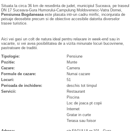
Situata la circa 36 km de resedinta de judet, municipiul Suceava, pe traseul
DN 17 Suceava-Gura Humorului-Campulung Moldovenesc-Vatra Dornei,
Pensiunea Bogdaneasa
este plasata intr-un cadru mirific, inconjurata de
peisaje deosebite precum si de obiective accesibile datorita diverselor
trasee turistice.
Aici vei gasi un colt de natura ideal pentru relaxare in week-end sau in
vacante, si vei avea posibilitatea de a vizita minunate locuri bucovinene,
pastratoare de traditii.
Tipologie:
Pensiune
Pozitie:
Munte
Cazare:
Camera
Formule de cazare:
Numai cazare
Locuri:
51
Perioada de inchidere:
deschis tot timpul
Servicii:
Restaurant
Piscina
Loc de joaca pt copii
Internet
Gratar in curte
Terasa sau foisor
Adresa:
str.FAGULUI,nr.101
-
Gura