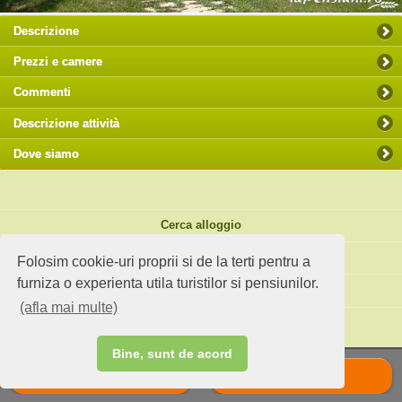
Descrizione
Prezzi e camere
Commenti
Descrizione attività
Dove siamo
Cerca alloggio
Spunti di viaggio
Folosim cookie-uri proprii si de la terti pentru a
furniza o experienta utila turistilor si pensiunilor.
Sito standard
(afla mai multe)
Hai un agriturismo?
Bine, sunt de acord
Chiama
Scrie