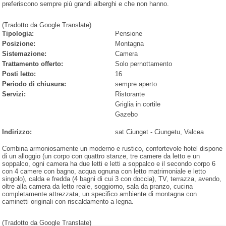
preferiscono sempre più grandi alberghi e che non hanno.
(Tradotto da Google Translate)
Tipologia:
Pensione
Posizione:
Montagna
Sistemazione:
Camera
Trattamento offerto:
Solo pernottamento
Posti letto:
16
Periodo di chiusura:
sempre aperto
Servizi:
Ristorante
Griglia in cortile
Gazebo
Indirizzo:
sat Ciunget
-
Ciungetu
, Valcea
Combina armoniosamente un moderno e rustico, confortevole hotel dispone
di un alloggio (un corpo con quattro stanze, tre camere da letto e un
soppalco, ogni camera ha due letti e letti a soppalco e il secondo corpo 6
con 4 camere con bagno, acqua ognuna con letto matrimoniale e letto
singolo), calda e fredda (4 bagni di cui 3 con doccia), TV, terrazza, avendo,
oltre alla camera da letto reale, soggiorno, sala da pranzo, cucina
completamente attrezzata, un specifico ambiente di montagna con
caminetti originali con riscaldamento a legna.
(Tradotto da Google Translate)