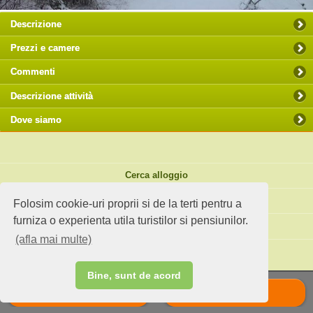
Descrizione
Prezzi e camere
Commenti
Descrizione attività
Dove siamo
Cerca alloggio
Spunti di viaggio
Folosim cookie-uri proprii si de la terti pentru a
furniza o experienta utila turistilor si pensiunilor.
Sito standard
(afla mai multe)
Hai un agriturismo?
Bine, sunt de acord
Chiama
Scrie