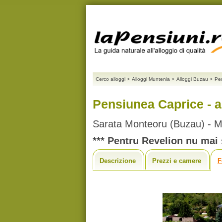
Cerco alloggi
>
Alloggi Muntenia
>
Alloggi Buzau
>
Pe
Pensiunea Caprice - a
Sarata Monteoru (Buzau) - M
*** Pentru Revelion nu mai s
Descrizione
Prezzi e camere
F