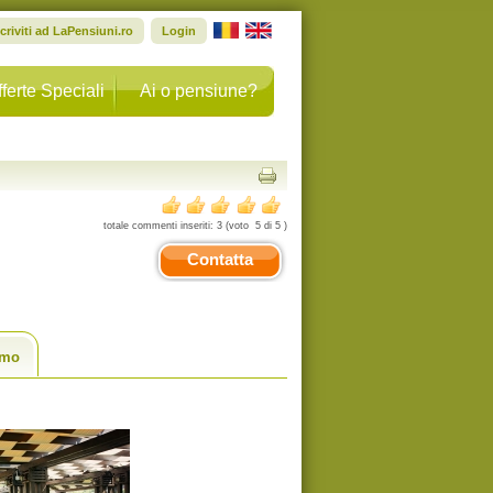
scriviti ad LaPensiuni.ro
Login
ferte Speciali
Ai o pensiune?
totale commenti inseriti:
3
(voto
5
di
5
)
Contatta
smo