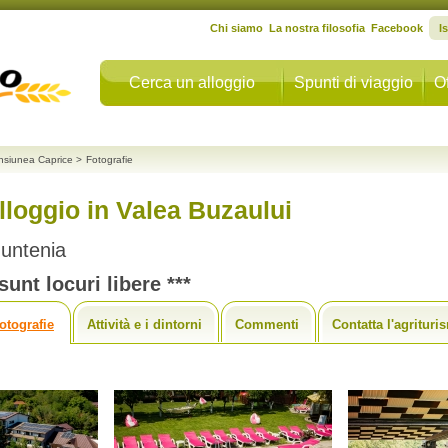
Chi siamo
La nostra filosofia
Facebook
I
Cerca un alloggio
Spunti di viaggio
Of
nsiunea Caprice
>
Fotografie
lloggio in Valea Buzaului
untenia
unt locuri libere ***
otografie
Attività e i dintorni
Commenti
Contatta l'agrituri