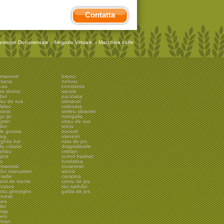
Contatta
estione Documentale
-
Negozio Virtuale
-
Macchina caffe
imanesti
brezoi
rsana
nehoiu
cau
constanta
ra dornei
sacele
uri
pucioasa
isu de sus
talmacel
falau
valisoara
testi
simleu silvaniei
gu jiu
mangalia
ejmer
viseu de sus
liuc
telciu
ile govora
oncesti
iug
olanesti
ghita bai
vata de jos
u crisului
dragoslavele
ahlau
cristian
ghis
scrind frasinet
lz
fundatica
rmanesti
musetesti
ebu manastirei
alunis
snadie
campina
lenii de munte
cornu de jos
rzasca
rau sadului
antu gheorghe
galda de jos
inesti
nea
ini
veja
eni
rman