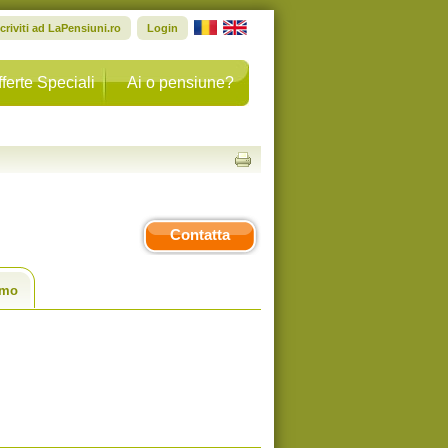
scriviti ad LaPensiuni.ro
Login
ferte Speciali
Ai o pensiune?
Contatta
smo