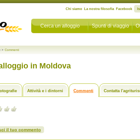
Chi siamo
La nostra filosofia
Facebook
I
Cerca un alloggio
Spunti di viaggio
Of
e
>
Commenti
alloggio in Moldova
otografie
Attività e i dintorni
Commenti
Contatta l'agrituri
sci il tuo commento