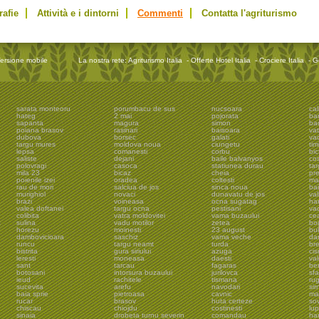
rafie
Attività e i dintorni
Commenti
Contatta l'agriturismo
ersione mobile
La nostra rete:
Agriturismo Italia
-
Offerte Hotel Italia
-
Crociere Italia
-
G
sarata monteoru
porumbacu de sus
nucsoara
cal
hateg
2 mai
pojorata
ba
sapanta
magura
simon
ba
poiana brasov
rasinari
baisoara
vat
dubova
borsec
galati
vad
targu mures
moldova noua
ciungetu
tim
lepsa
comanesti
corbu
bic
saliste
dejani
baile balvanyos
cos
polovragi
casoca
statiunea durau
tar
mila 23
bicaz
cheia
pr
poienile izei
oradea
coltesti
ma
rau de mori
salciua de jos
sinca noua
ba
murighiol
novaci
dunavatu de jos
val
brazi
voineasa
ocna sugatag
har
valea doftanei
targu ocna
pestisani
vad
colibita
vatra moldovitei
vama buzaului
ce
c
sulina
vadu motilor
zetea
bo
horezu
moinesti
23 august
bu
dambovicioara
saschiz
vama veche
da
runcu
targu neamt
turda
br
bistrita
gura siriului
azuga
ci
leresti
moneasa
daesti
va
sant
tarcau
fagaras
be
botosani
intorsura buzaului
jurilovca
sf
ieud
rachitele
tismana
rug
sucevita
arefu
navodari
sir
baia sprie
pietroasa
cavnic
mal
rucar
brasov
huta certeze
so
chiscau
chiojdu
costinesti
lup
sinaia
drobeta turnu severin
comandau
ha