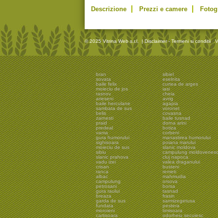
Descrizione
Prezzi e camere
Fotog
© 2025 Vitrina Web s.r.l.
|
Disclaimer - Termeni si conditii
V
bran
sibiel
sovata
eselnita
baile felix
curtea de arges
moieciu de jos
iasi
rasnov
cheia
arieseni
avrig
baile herculane
agapia
sambata de sus
voronet
belis
covasna
zarnesti
baile tusnad
praid
dorna arini
predeal
botiza
vama
corbeni
gura humorului
manastirea humorului
sighisoara
poiana marului
moieciu de sus
slanic moldova
sibiu
campulung moldovenes
slanic prahova
cluj napoca
vadu izei
valea draganului
crisan
busteni
ranca
remeti
albac
mahmudia
campulung
orsova
petrosani
borsa
gura raului
tasnad
breaza
frasin
garda de sus
sarmizegetusa
fundata
pestera
moroieni
timisoara
cartisoara
odorheiu secuiesc