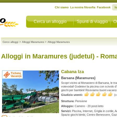
Chi siamo
La nostra filosofia
Facebook
I
Cerca un alloggio
Spunti di viaggio
Of
Cerco alloggi
>
Alloggi Maramures
>
Alloggi Maramures
Alloggi in Maramures (judetul)
- Roma
Cabana Iza
Tichete
Vacanță
Barsana (Maramures)
Scopri vicino al Monastero di Barsana, le tr
voievodal! Godetevi la piscina con scivolo d
giochi per bambini! Riceviamo buoni vacanz
Giudizio utenti:
(
Struttura:
Pensione
Alloggio:
Camere - 20 posti letto
Servizi:
Piscina, Internet, Griglia in cortile, 
Spazio giochi bimbi, Centro Benessere, Ga