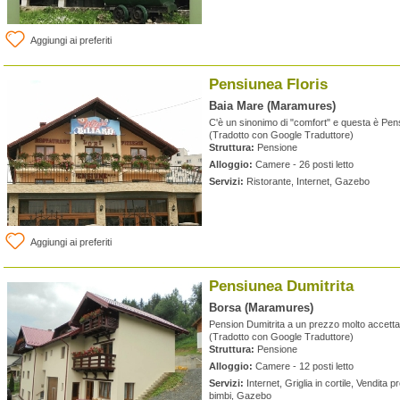
Aggiungi ai preferiti
Pensiunea Floris
Baia Mare (Maramures)
C'è un sinonimo di "comfort" e questa è Pen
(Tradotto con Google Traduttore)
Struttura:
Pensione
Alloggio:
Camere - 26 posti letto
Servizi:
Ristorante, Internet, Gazebo
Aggiungi ai preferiti
Pensiunea Dumitrita
Borsa (Maramures)
Pension Dumitrita a un prezzo molto accettab
(Tradotto con Google Traduttore)
Struttura:
Pensione
Alloggio:
Camere - 12 posti letto
Servizi:
Internet, Griglia in cortile, Vendita pr
bimbi, Gazebo