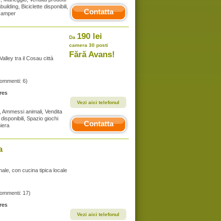
building, Biciclette disponibili,
Contatta
/camper
190 lei
Da
camera 30 posti
Fără Avans!
lley tra il Cosau città
commenti: 6)
res
Vezi aici telefonul
t, Ammessi animali, Vendita
e disponibili, Spazio giochi
Contatta
iera
a
ale, con cucina tipica locale
commenti: 17)
res
Vezi aici telefonul