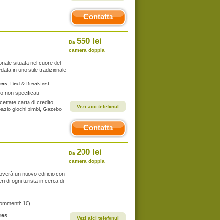
Contatta
550 lei
Da
camera doppia
ale situata nel cuore del
data in uno stile tradizionale
res
, Bed & Breakfast
o non specificati
ccettate carta di credito,
Vezi aici telefonul
 Spazio giochi bimbi, Gazebo
Contatta
200 lei
Da
camera doppia
overà un nuovo edificio con
ri di ogni turista in cerca di
commenti: 10)
res
Vezi aici telefonul