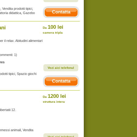
, Vendita prodotti tipici,
Contatta
attoria didattica, Gazebo
100 lei
ani
Da
camera tripla
r il relax. Abitudini alimentari
commenti: 1)
res
Vezi aici telefonul
odotti tipici, Spazio giochi
Contatta
1200 lei
Da
struttura intera
bertatii 12.
Ammessi animali, Vendita
Vezi aici telefonul