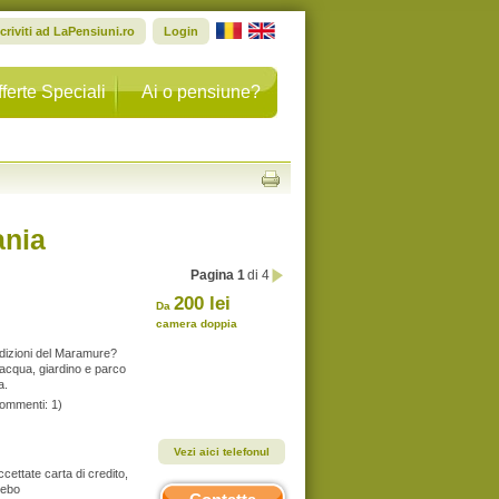
scriviti ad LaPensiuni.ro
Login
ferte Speciali
Ai o pensiune?
nia
Pagina 1
di 4
200 lei
Da
camera doppia
adizioni del Maramure?
'acqua, giardino e parco
a.
commenti: 1)
Vezi aici telefonul
Accettate carta di credito,
zebo