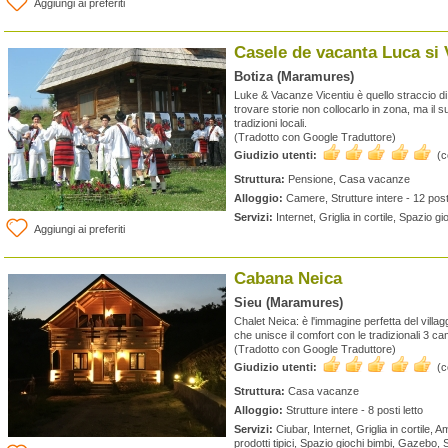
Aggiungi ai preferiti
Casele de vacanta Luca si 
Botiza (Maramures)
Luke & Vacanze Vicentiu è quello straccio 
trovare storie non collocarlo in zona, ma il 
tradizioni locali.
(Tradotto con Google Traduttore)
Giudizio utenti:
(
Struttura:
Pensione, Casa vacanze
Alloggio:
Camere, Strutture intere - 12 posti
Servizi:
Internet, Griglia in cortile, Spazio 
Aggiungi ai preferiti
Cabana Neica
Sieu (Maramures)
Chalet Neica: è l'immagine perfetta del vill
che unisce il comfort con le tradizionali 3 c
(Tradotto con Google Traduttore)
Giudizio utenti:
(
Struttura:
Casa vacanze
Alloggio:
Strutture intere - 8 posti letto
Servizi:
Ciubar, Internet, Griglia in cortile, 
prodotti tipici, Spazio giochi bimbi, Gazebo