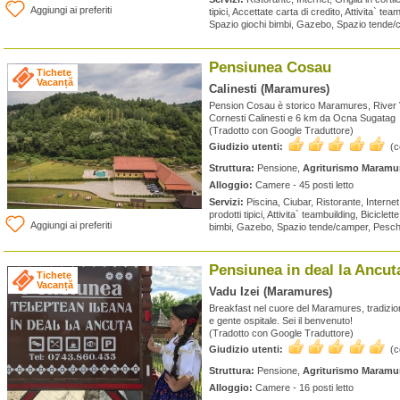
Aggiungi ai preferiti
tipici, Accettate carta di credito, Attivita` team
Spazio giochi bimbi, Gazebo, Spazio tende
Pensiunea Cosau
Tichete
Vacanță
Calinesti (Maramures)
Pension Cosau è storico Maramures, River Va
Cornesti Calinesti e 6 km da Ocna Sugatag
(Tradotto con Google Traduttore)
Giudizio utenti:
(
Struttura:
Pensione,
Agriturismo Maramu
Alloggio:
Camere - 45 posti letto
Servizi:
Piscina, Ciubar, Ristorante, Interne
prodotti tipici, Attivita` teambuilding, Biciclett
Aggiungi ai preferiti
bimbi, Gazebo, Spazio tende/camper, Pesch
Pensiunea in deal la Ancut
Tichete
Vacanță
Vadu Izei (Maramures)
Breakfast nel cuore del Maramures, tradizion
e gente ospitale. Sei il benvenuto!
(Tradotto con Google Traduttore)
Giudizio utenti:
(
Struttura:
Pensione,
Agriturismo Maramu
Alloggio:
Camere - 16 posti letto