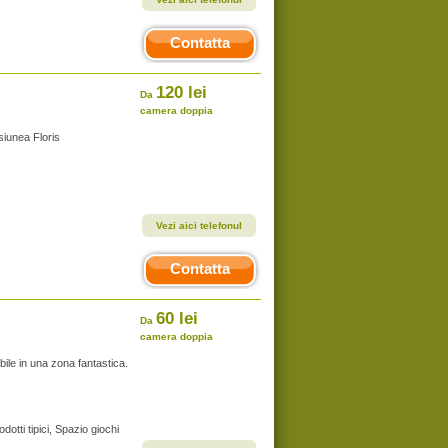
Contatta
120 lei
Da
camera doppia
siunea Floris
Vezi aici telefonul
Contatta
60 lei
Da
camera doppia
ile in una zona fantastica.
odotti tipici, Spazio giochi