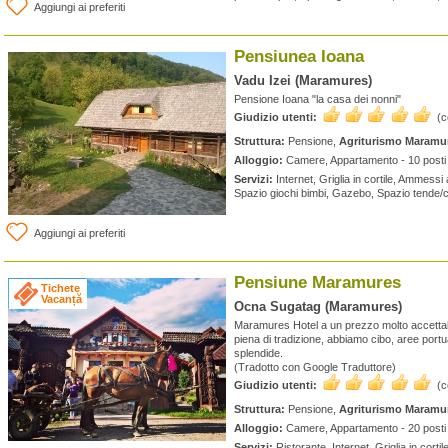
Aggiungi ai preferiti
Pensiunea Ioana
Vadu Izei (Maramures)
Pensione Ioana "la casa dei nonni"
Giudizio utenti:
(
Struttura:
Pensione,
Agriturismo Maramu
Alloggio:
Camere, Appartamento - 10 posti 
Servizi:
Internet, Griglia in cortile, Ammessi a
Spazio giochi bimbi, Gazebo, Spazio tende
Aggiungi ai preferiti
Pensiune Maramures
Tichete
Vacanță
Ocna Sugatag (Maramures)
Maramures Hotel a un prezzo molto accettabi
piena di tradizione, abbiamo cibo, aree portu
splendide.
(Tradotto con Google Traduttore)
Giudizio utenti:
(
Struttura:
Pensione,
Agriturismo Maramu
Alloggio:
Camere, Appartamento - 20 posti 
Servizi:
Ristorante, Internet, Griglia in corti