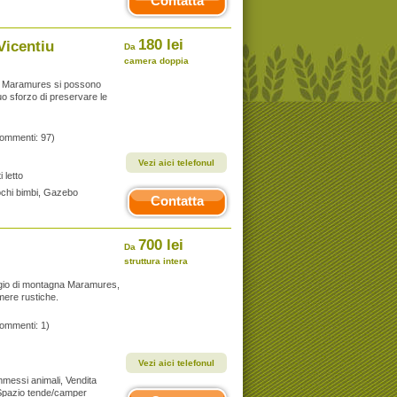
Contatta
180 lei
Vicentiu
Da
camera doppia
di Maramures si possono
suo sforzo di preservare le
commenti: 97)
Vezi aici telefonul
 letto
giochi bimbi, Gazebo
Contatta
700 lei
Da
struttura intera
aggio di montagna Maramures,
amere rustiche.
commenti: 1)
Vezi aici telefonul
Ammessi animali, Vendita
, Spazio tende/camper