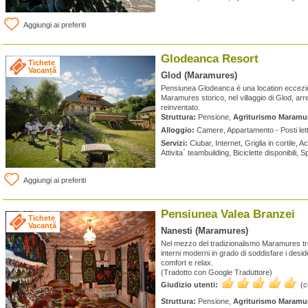
Aggiungi ai preferiti
Glodeanca Resort
Tichete
Vacanță
Glod (Maramures)
Pensiunea Glodeanca è una location eccezion
Maramures storico, nel villaggio di Glod, arre
reinventato.
Struttura:
Pensione,
Agriturismo Maramu
Alloggio:
Camere, Appartamento - Posti lett
Servizi:
Ciubar, Internet, Griglia in cortile, A
Attivita` teambuilding, Biciclette disponibili,
Aggiungi ai preferiti
Pensiunea Valea Branzei
Tichete
Vacanță
Nanesti (Maramures)
Nel mezzo del tradizionalismo Maramures tr
interni moderni in grado di soddisfare i deside
comfort e relax.
(Tradotto con Google Traduttore)
Giudizio utenti:
(
Struttura:
Pensione,
Agriturismo Maramu