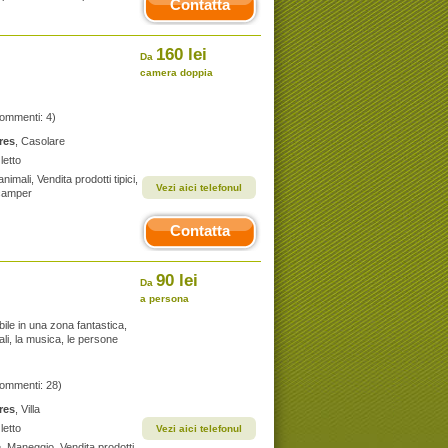
Contatta
160 lei
Da
camera doppia
commenti: 4)
res
, Casolare
letto
nimali, Vendita prodotti tipici,
Vezi aici telefonul
/camper
Contatta
90 lei
Da
a persona
le in una zona fantastica,
ali, la musica, le persone
commenti: 28)
res
, Villa
letto
Vezi aici telefonul
le, Maneggio, Vendita prodotti