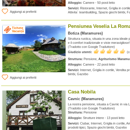
Alloggio:
Camere - 50 posti letto
Servizi:
Ristorante, Internet, Griglia in cortile
Aggiungi ai preferiti
Attivita` teambuilding, Spazio giochi bimbi, F
Pensiunea Veselia La Rom
Tichete
Vacanță
Botiza (Maramures)
Struttura rustica, situata in una zona ideale pe
e il comfort tradizionale e viste meravigliose!
(Tradotto con Google Traduttore)
Giudizio utenti:
(
Struttura:
Pensione,
Agriturismo Maramu
Alloggio:
Camere - 22 posti letto
Servizi:
Internet, Griglia in cortile, Vendita pr
bimbi, Gazebo
Aggiungi ai preferiti
Casa Nobila
Cavnic (Maramures)
La nostra pensione, situata a Cavnic in via Li
(Tradotto con Google Traduttore)
Struttura:
Pensione
Alloggio:
Strutture intere - 13 posti letto
Servizi:
Ciubar, Internet, Griglia in cortile, 
prodotti tipici, Spazio giochi bimbi, Gazebo