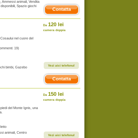
le, Ammessi animali, Vendita
e disponibili, Spazio giochi
Contatta
120 lei
Da
camera doppia
 Cosaului nel cuore del
commenti: 19)
Vezi aici telefonul
giochi bimbi, Gazebo
Contatta
150 lei
Da
camera doppia
piedi del Monte Ignis, una
a.
letto
si animali, Centro
Vezi aici telefonul