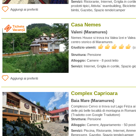
Servizi:
Ristorante, Internet, Griglia in corti
prodotti tipici, Attivita` teambuilding, Biciclett
Aggiungi ai preferiti
bimbi, Gazebo, Spazio tende/camper
Casa Nemes
Tichete
Vacanță
Valeni (Maramures)
Nemes House si trova tra Valea Izei e Valea
centro storico di Maramures.
Giudizio utenti:
(
Struttura:
Pensione
Alloggio:
Camere - 8 posti letto
Servizi:
Internet, Griglia in cortile, Spazio 
Aggiungi ai preferiti
Complex Caprioara
Baia Mare (Maramures)
Complesso Cervo si trova sul Lago Firiza ai 
delle più belle località di montagna in Romani
(Tradotto con Google Traduttore)
Struttura:
Pensione
Alloggio:
Camere, Appartamento - 50 posti 
Servizi:
Piscina, Ristorante, Internet, Ammes
Benessere, Gazebo, Spazio tende/camper