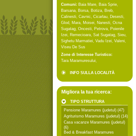
Comuni:
Baia Mare
,
Baia Sprie
,
Barsana
,
Borsa
,
Botiza
,
Breb
,
Calinesti
,
Cavnic
,
Cicarlau
,
Desesti
,
Glod
,
Mara
,
Moisei
,
Nanesti
,
Ocna
Sugatag
,
Oncesti
,
Petrova
,
Poienile
Izei
,
Remecioara
,
Sat Sugatag
,
Sieu
,
Sighetu Marmatiei
,
Vadu Izei
,
Valeni
,
Viseu De Sus
Zone di Interesse Turistico:
Tara Maramuresului
,
INFO SULLA LOCALITÀ
Migliora la tua ricerca:
TIPO STRUTTURA
Pensione Maramures (judetul)
(47)
Agriturismo Maramures (judetul)
(14)
Casa vacanze Maramures (judetul)
(6)
Bed & Breakfast Maramures