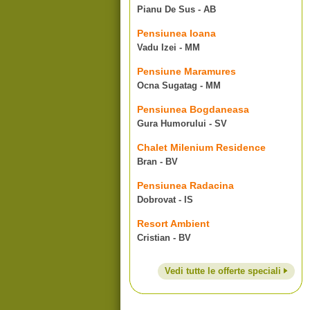
Pianu De Sus - AB
Pensiunea Ioana
Vadu Izei - MM
Pensiune Maramures
Ocna Sugatag - MM
Pensiunea Bogdaneasa
Gura Humorului - SV
Chalet Milenium Residence
Bran - BV
Pensiunea Radacina
Dobrovat - IS
Resort Ambient
Cristian - BV
Vedi tutte le offerte speciali