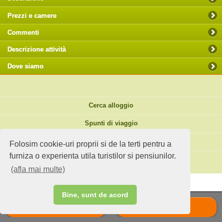
Prezzi e camere
Commenti
Descrizione attività
Dove siamo
Cerca alloggio
Spunti di viaggio
Sito standard
Folosim cookie-uri proprii si de la terti pentru a
furniza o experienta utila turistilor si pensiunilor.
Hai un agriturismo?
(afla mai multe)
Bine, sunt de acord
Chiama
Scrie