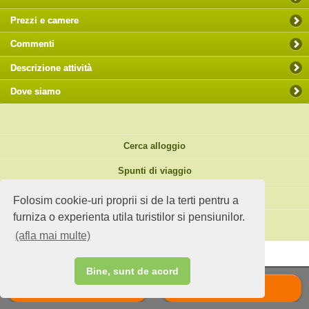
Prezzi e camere
Commenti
Descrizione attività
Dove siamo
Cerca alloggio
Spunti di viaggio
Sito standard
Folosim cookie-uri proprii si de la terti pentru a
furniza o experienta utila turistilor si pensiunilor.
Hai un agriturismo?
(afla mai multe)
Bine, sunt de acord
Chiama
Scrie