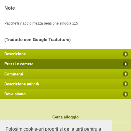
Note
Pacchetti viaggio mezza pensione singola 115
(Tradotto con Google Traduttore)
Descrizione
Prezzi e camere
Commenti
Descrizione attività
Dove siamo
Cerca alloggio
Spunti di viaggio
Folosim cookie-uri proprii si de la terti pentru a