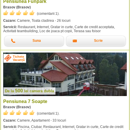
Pensiunea Funpark
Brasov (Brasov)
(comentarii:
1
).
Cazare:
Camere, Toata cladirea - 26 locuri
Servicii:
Restaurant, Internet, Gratar in curte, Carte de credit acceptata,
Activitati teambuilding, Loc de joaca pt copii, Terasa sau foisor
Suna
Scrie
Tichete
Vacanță
500
De la
lei
camera dubla
Pensiunea 7 Soapte
Brasov (Brasov)
(comentarii:
1
).
Cazare:
Camere, Apartament - 33 locuri
Servicii:
Piscina, Ciubar, Restaurant, Internet, Gratar in curte, Carte de credit