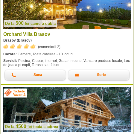
500
De la
lei
camera dubla
Orchard Villa Brasov
Brasov (Brasov)
(comentarii:
2
).
Cazare:
Camere, Toata cladirea - 10 locuri
Servicii:
Piscina, Ciubar, Internet, Gratar in curte, Vanzare produse locale, Loc
de joaca pt copii, Terasa sau foisor
Suna
Scrie
Tichete
Vacanță
4500
De la
lei
toata cladirea