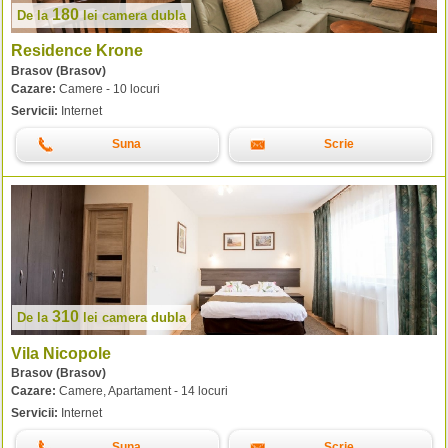
180
De la
lei
camera dubla
Residence Krone
Brasov (Brasov)
Cazare:
Camere - 10 locuri
Servicii:
Internet
Suna
Scrie
310
De la
lei
camera dubla
Vila Nicopole
Brasov (Brasov)
Cazare:
Camere, Apartament - 14 locuri
Servicii:
Internet
Suna
Scrie