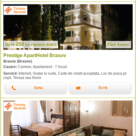
Tichete
Vacanță
250
De la
lei
camera dubla
Fără Avans!
Prestige ApartHotel Brasov
Brasov (Brasov)
Cazare:
Camere, Apartament - 7 locuri
Servicii:
Internet, Gratar in curte, Carte de credit acceptata, Loc de joaca pt
copii, Terasa sau foisor
Suna
Scrie
Tichete
Vacanță