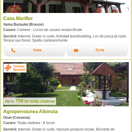
Casa Mariflor
Vama Buzaului (Brasov)
Cazare:
Camere - Locuri de cazare nespecificate
Servicii:
Internet, Gratar in curte, Activitati teambuilding, Loc de joaca pt copii,
Terasa sau foisor, Spatiu campare/rulote
Suna
Scrie
Tichete
Vacanță
750
De la
lei
toata cladirea
Agropensiunea Albinuta
Ozun (Covasna)
Cazare:
Toata cladirea - 8 locuri
Servicii:
Internet, Gratar in curte, Vanzare produse locale, Biciclete de