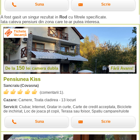
Suna
Scrie
A fost gasit un singur rezultat in
Rod
cu filtrele specificate.
Iata cateva pensiuni din zona care te-ar putea interesa.
Tichete
Vacanță
150
De la
lei
camera dubla
Fără Avans!
Pensiunea Kiss
Sancraiu (Covasna)
(comentarii:
1
).
Cazare:
Camere, Toata cladirea - 13 locuri
Servicii:
Ciubar, Internet, Gratar in curte, Carte de credit acceptata, Biciclete
de inchiriat, Loc de joaca pt copii, Terasa sau foisor, Spatiu campare/rulote
Suna
Scrie