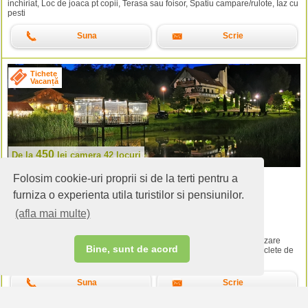
inchiriat, Loc de joaca pt copii, Terasa sau foisor, Spatiu campare/rulote, Iaz cu
pesti
Suna
Scrie
Tichete
Vacanță
450
De la
lei
camera 42 locuri
Folosim cookie-uri proprii si de la terti pentru a
Domeniul Toma
Valea Dobarlaului (Covasna)
furniza o experienta utila turistilor si pensiunilor.
(comentarii:
1
).
(afla mai multe)
Cazare:
Camere - 42 locuri
Servicii:
Restaurant, Internet, Gratar in curte, Animale acceptate, Vanzare
Bine, sunt de acord
produse locale, Carte de credit acceptata, Activitati teambuilding, Biciclete de
inchiriat, Loc de joaca pt copii, Terasa sau foisor, Iaz cu pesti
Suna
Scrie