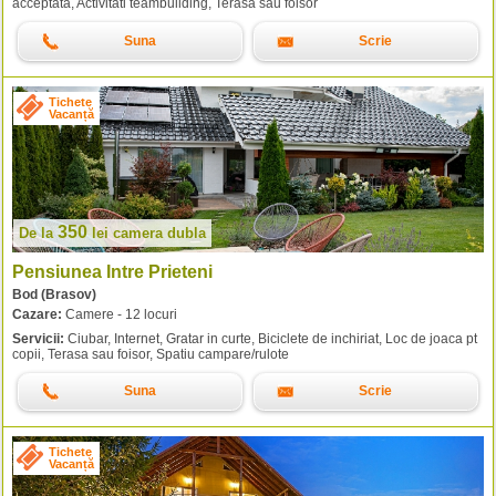
acceptata, Activitati teambuilding, Terasa sau foisor
Suna
Scrie
Tichete
Vacanță
350
De la
lei
camera dubla
Pensiunea Intre Prieteni
Bod (Brasov)
Cazare:
Camere - 12 locuri
Servicii:
Ciubar, Internet, Gratar in curte, Biciclete de inchiriat, Loc de joaca pt
copii, Terasa sau foisor, Spatiu campare/rulote
Suna
Scrie
Tichete
Vacanță