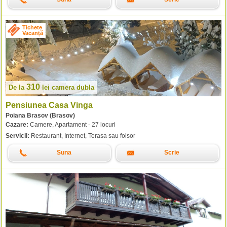
Tichete
Vacanță
310
De la
lei
camera dubla
Pensiunea Casa Vinga
Poiana Brasov (Brasov)
Cazare:
Camere, Apartament - 27 locuri
Servicii:
Restaurant, Internet, Terasa sau foisor
Suna
Scrie