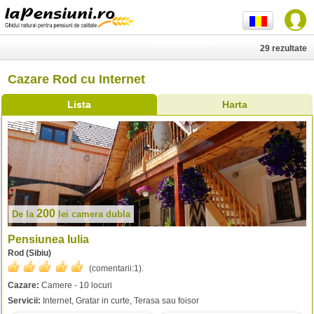
29 rezultate
Cazare Rod cu Internet
Lista
Harta
200
De la
lei
camera dubla
Pensiunea Iulia
Rod (Sibiu)
(comentarii:
1
).
Cazare:
Camere - 10 locuri
Servicii:
Internet, Gratar in curte, Terasa sau foisor