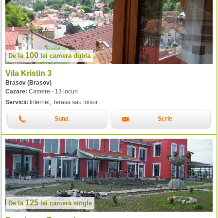
100
De la
lei
camera dubla
Vila Kristin 3
Brasov (Brasov)
Cazare:
Camere - 13 locuri
Servicii:
Internet, Terasa sau foisor
Suna
Scrie
125
De la
lei
camera single