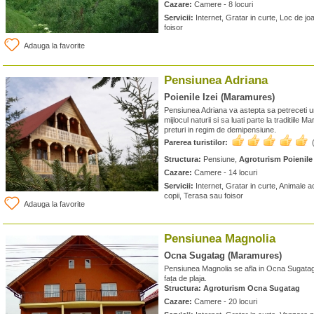
Cazare:
Camere - 8 locuri
Servicii:
Internet, Gratar in curte, Loc de jo
foisor
Adauga la favorite
Pensiunea Adriana
Poienile Izei (Maramures)
Pensiunea Adriana va astepta sa petreceti u
mijlocul naturii si sa luati parte la traditiile
preturi in regim de demipensiune.
Parerea turistilor:
Structura:
Pensiune,
Agroturism Poienile 
Cazare:
Camere - 14 locuri
Servicii:
Internet, Gratar in curte, Animale a
copii, Terasa sau foisor
Adauga la favorite
Pensiunea Magnolia
Ocna Sugatag (Maramures)
Pensiunea Magnolia se afla in Ocna Sugatag
fața de plaja.
Structura:
Agroturism Ocna Sugatag
Cazare:
Camere - 20 locuri