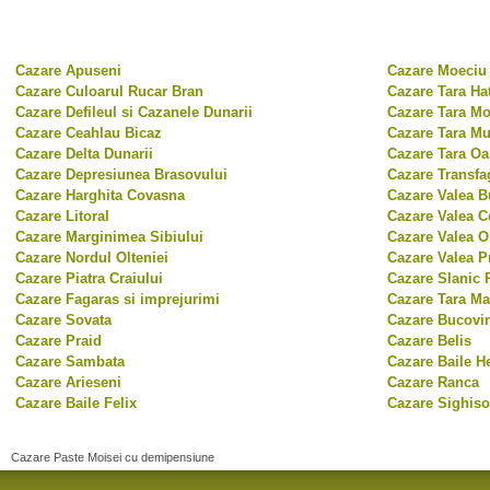
Cazare Apuseni
Cazare Moeciu 
Cazare Culoarul Rucar Bran
Cazare Tara Ha
Cazare Defileul si Cazanele Dunarii
Cazare Tara Mo
Cazare Ceahlau Bicaz
Cazare Tara Mu
Cazare Delta Dunarii
Cazare Tara Oa
Cazare Depresiunea Brasovului
Cazare Transfa
Cazare Harghita Covasna
Cazare Valea B
Cazare Litoral
Cazare Valea C
Cazare Marginimea Sibiului
Cazare Valea Ol
Cazare Nordul Olteniei
Cazare Valea P
Cazare Piatra Craiului
Cazare Slanic 
Cazare Fagaras si imprejurimi
Cazare Tara M
Cazare Sovata
Cazare Bucovi
Cazare Praid
Cazare Belis
Cazare Sambata
Cazare Baile H
Cazare Arieseni
Cazare Ranca
Cazare Baile Felix
Cazare Sighiso
Cazare Paste Moisei cu demipensiune