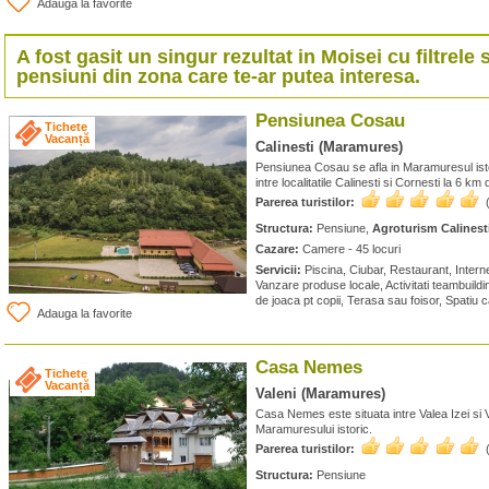
Adauga la favorite
A fost gasit un singur rezultat in
Moisei
cu filtrele 
pensiuni din zona care te-ar putea interesa.
Pensiunea Cosau
Tichete
Vacanță
Calinesti (Maramures)
Pensiunea Cosau se afla in Maramuresul ist
intre localitatile Calinesti si Cornesti la 6 
Parerea turistilor:
Structura:
Pensiune,
Agroturism Calinest
Cazare:
Camere - 45 locuri
Servicii:
Piscina, Ciubar, Restaurant, Intern
Vanzare produse locale, Activitati teambuildin
de joaca pt copii, Terasa sau foisor, Spatiu 
Adauga la favorite
Casa Nemes
Tichete
Vacanță
Valeni (Maramures)
Casa Nemes este situata intre Valea Izei si 
Maramuresului istoric.
Parerea turistilor:
Structura:
Pensiune