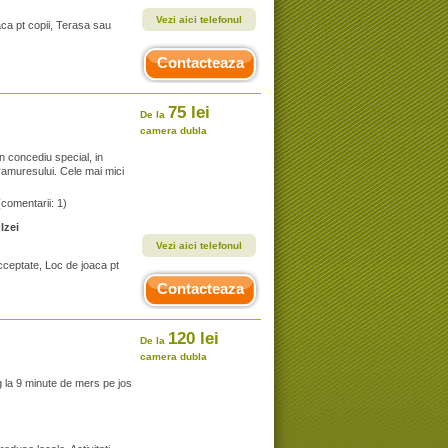
Vezi aici telefonul
aca pt copii, Terasa sau
Contacteaza
75 lei
De la
camera dubla
n concediu special, in
 Maramuresului. Cele mai mici
(comentarii: 1)
Izei
Vezi aici telefonul
cceptate, Loc de joaca pt
Contacteaza
120 lei
De la
camera dubla
 la 9 minute de mers pe jos