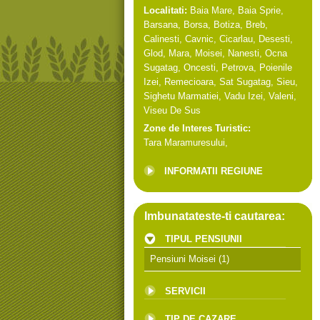
Localitati:
Baia Mare
,
Baia Sprie
,
Barsana
,
Borsa
,
Botiza
,
Breb
,
Calinesti
,
Cavnic
,
Cicarlau
,
Desesti
,
Glod
,
Mara
,
Moisei
,
Nanesti
,
Ocna
Sugatag
,
Oncesti
,
Petrova
,
Poienile
Izei
,
Remecioara
,
Sat Sugatag
,
Sieu
,
Sighetu Marmatiei
,
Vadu Izei
,
Valeni
,
Viseu De Sus
Zone de Interes Turistic:
Tara Maramuresului
,
INFORMATII REGIUNE
Imbunatateste-ti cautarea:
TIPUL PENSIUNII
Pensiuni Moisei
(1)
SERVICII
TIP DE CAZARE