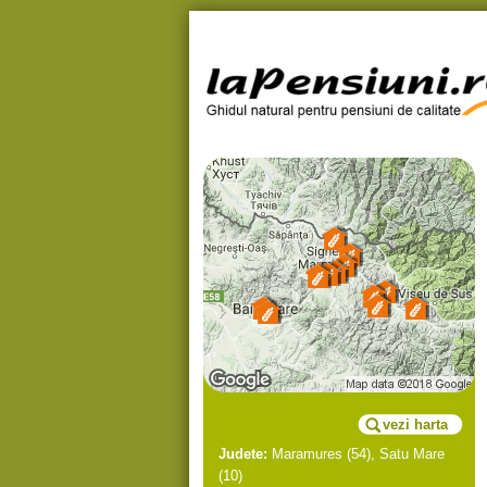
vezi harta
Judete:
Maramures
(54),
Satu Mare
(10)