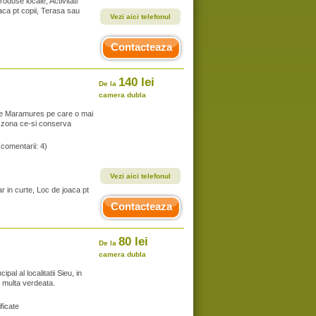
oduse locale, Activitati
oaca pt copii, Terasa sau
Vezi aici telefonul
Contacteaza
140 lei
De la
camera dubla
de Maramures pe care o mai
-o zona ce-si conserva
(comentarii: 4)
Vezi aici telefonul
r in curte, Loc de joaca pt
Contacteaza
80 lei
De la
camera dubla
al al localitatii Sieu, in
u multa verdeata.
ficate