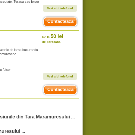
acceptate, Terasa sau foisor
Vezi aici telefonul
Contacteaza
50 lei
De la
de persoana
atorile de iarna bucurandu-
maramuresene.
u foisor
Vezi aici telefonul
Contacteaza
siunile din Tara Maramuresului ...
uresului ...