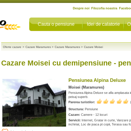
Despre noi
Filozofia noastra
Facebo
Cauta o pensiune
Idei de calatorie
O
Oferte cazare
>
Cazare Maramures
>
Cazare Maramures
>
Cazare Moisei
Cazare Moisei cu demipensiune
- pen
Pensiunea Alpina Deluxe
Moisei (Maramures)
Pensiunea Alpina Deluxe se afla amplasata 
peisaj superb.
Parerea turistilor:
Structura:
Pensiune
Cazare:
Camere - 12 locuri
Servicii:
Internet, Gratar in curte, Vanzare p
inchiriat, Loc de joaca pt copii, Terasa sau f