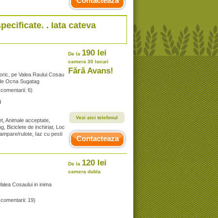
Contacteaza
specificate. . Iata cateva
190 lei
De la
camera 30 locuri
Fără Avans!
oric, pe Valea Raului Cosau
km de Ocna Sugatag
(comentarii: 6)
i
Vezi aici telefonul
et, Animale acceptate,
g, Biciclete de inchiriat, Loc
campare/rulote, Iaz cu pesti
Contacteaza
120 lei
De la
camera dubla
Valea Cosaului in inima
(comentarii: 19)