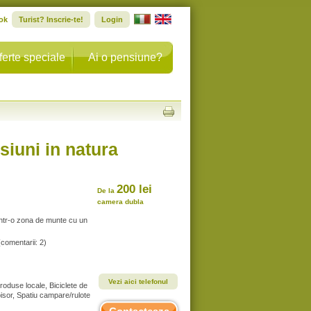
ok
Turist? Inscrie-te!
Login
ferte speciale
Ai o pensiune?
siuni in natura
200 lei
De la
camera dubla
intr-o zona de munte cu un
(comentarii: 2)
Vezi aici telefonul
roduse locale, Biciclete de
oisor, Spatiu campare/rulote