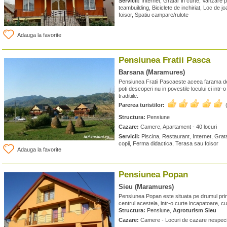
Servicii:
Internet, Gratar in curte, Vanzare pr
teambuilding, Biciclete de inchiriat, Loc de j
foisor, Spatiu campare/rulote
Adauga la favorite
Pensiunea Fratii Pasca
Barsana (Maramures)
Pensiunea Fratii Pascaeste aceea farama 
poti descoperi nu in povestile locului ci intr
traditiile.
Parerea turistilor:
Structura:
Pensiune
Cazare:
Camere, Apartament - 40 locuri
Servicii:
Piscina, Restaurant, Internet, Grata
copii, Ferma didactica, Terasa sau foisor
Adauga la favorite
Pensiunea Popan
Sieu (Maramures)
Pensiunea Popan este situata pe drumul princip
centrul acesteia, intr-o curte incapatoare, c
Structura:
Pensiune,
Agroturism Sieu
Cazare:
Camere - Locuri de cazare nespeci