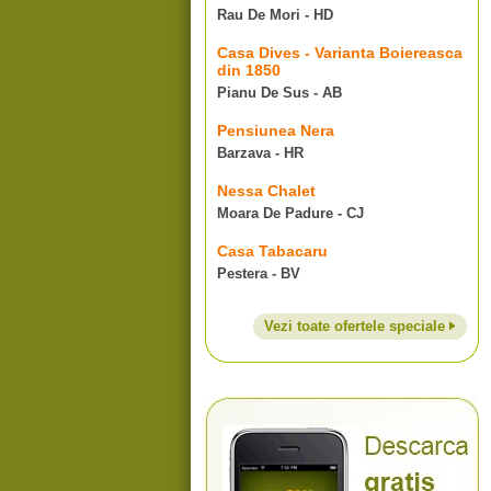
Rau De Mori - HD
Casa Dives - Varianta Boiereasca
din 1850
Pianu De Sus - AB
Pensiunea Nera
Barzava - HR
Nessa Chalet
Moara De Padure - CJ
Casa Tabacaru
Pestera - BV
Vezi toate ofertele speciale