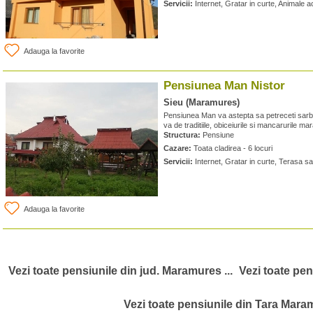
Servicii:
Internet, Gratar in curte, Animale 
Adauga la favorite
Pensiunea Man Nistor
Sieu (Maramures)
Pensiunea Man va astepta sa petreceti sarb
va de traditiile, obiceiurile si mancarurile 
Structura:
Pensiune
Cazare:
Toata cladirea - 6 locuri
Servicii:
Internet, Gratar in curte, Terasa sa
Adauga la favorite
Vezi toate pensiunile din jud. Maramures ...
Vezi toate pen
Vezi toate pensiunile din Tara Maram