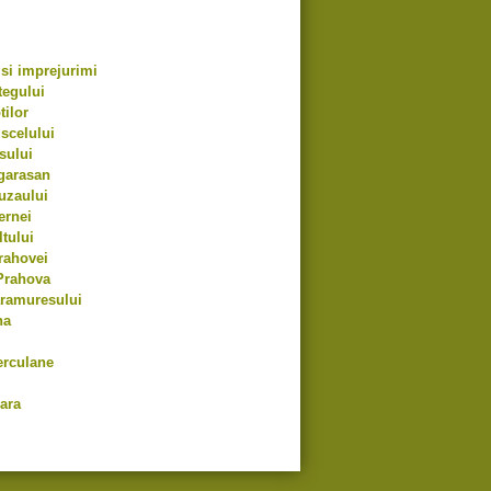
si imprejurimi
tegului
tilor
scelului
sului
garasan
uzaului
ernei
tului
rahovei
Prahova
aramuresului
na
erculane
ara