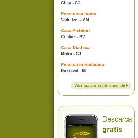
Gilau - CJ
Pensiunea Ioana
Vadu Izei - MM
Casa Ambient
Cristian - BV
Casa Diadeea
Motru - GJ
Pensiunea Radacina
Dobrovat - IS
Vezi toate ofertele speciale