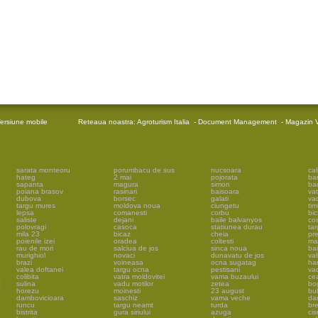
ersiune mobile
Reteaua noastra:
Agroturism Italia
-
Document Management
-
Magazin V
sarata monteoru
porumbacu de sus
nucsoara
cal
hateg
2 mai
pojorata
ba
sapanta
magura
simon
ba
poiana brasov
rasinari
baisoara
vat
dubova
borsec
galati
vad
targu mures
moldova noua
ciungetu
tim
lepsa
comanesti
corbu
bic
saliste
dejani
baile balvanyos
cos
polovragi
casoca
statiunea durau
tar
mila 23
bicaz
cheia
pr
poienile izei
oradea
coltesti
ma
rau de mori
salciua de jos
sinca noua
ba
murighiol
novaci
dunavatu de jos
val
brazi
voineasa
ocna sugatag
har
valea doftanei
targu ocna
pestisani
vad
colibita
vatra moldovitei
vama buzaului
ce
c
sulina
vadu motilor
zetea
bo
horezu
moinesti
23 august
bu
dambovicioara
saschiz
vama veche
da
runcu
targu neamt
turda
br
bistrita
gura siriului
azuga
ci