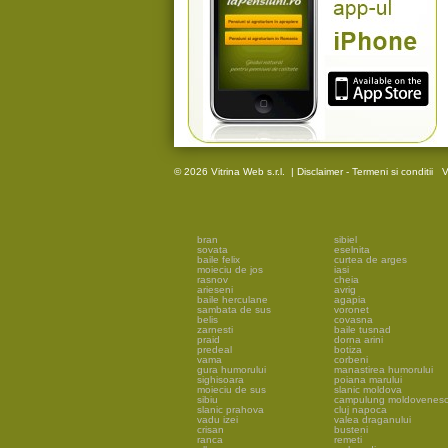
© 2026 Vitrina Web s.r.l.
|
Disclaimer - Termeni si conditii
V
bran
sibiel
sovata
eselnita
baile felix
curtea de arges
moieciu de jos
iasi
rasnov
cheia
arieseni
avrig
baile herculane
agapia
sambata de sus
voronet
belis
covasna
zarnesti
baile tusnad
praid
dorna arini
predeal
botiza
vama
corbeni
gura humorului
manastirea humorului
sighisoara
poiana marului
moieciu de sus
slanic moldova
sibiu
campulung moldovenes
slanic prahova
cluj napoca
vadu izei
valea draganului
crisan
busteni
ranca
remeti