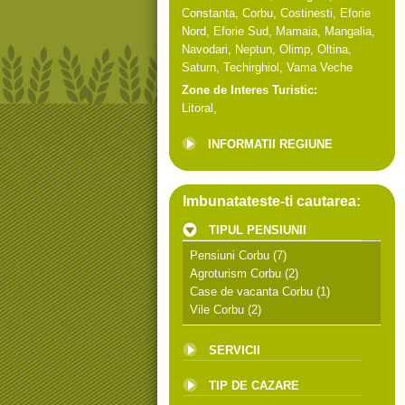
Constanta
,
Corbu
,
Costinesti
,
Eforie
Nord
,
Eforie Sud
,
Mamaia
,
Mangalia
,
Navodari
,
Neptun
,
Olimp
,
Oltina
,
Saturn
,
Techirghiol
,
Vama Veche
Zone de Interes Turistic:
Litoral
,
INFORMATII REGIUNE
Imbunatateste-ti cautarea:
TIPUL PENSIUNII
Pensiuni Corbu
(7)
Agroturism Corbu
(2)
Case de vacanta Corbu
(1)
Vile Corbu
(2)
SERVICII
TIP DE CAZARE