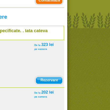
Contacteaza
ere
pecificate. . Iata cateva
323 lei
De la
pe camera
Rezervare
202 lei
De la
pe camera