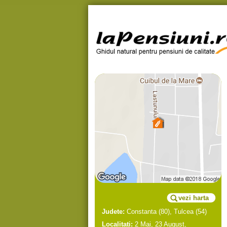
vezi harta
Judete:
Constanta
(80),
Tulcea
(54)
Localitati:
2 Mai
,
23 August
,