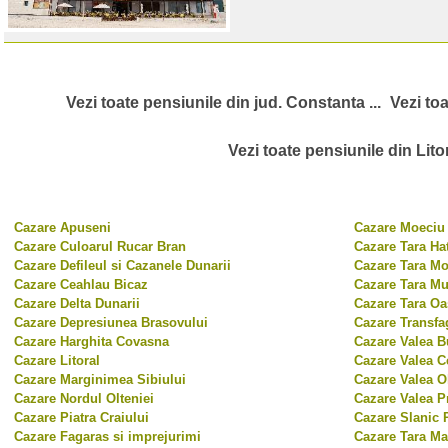
Vezi toate pensiunile din jud. Constanta ...
Vezi toa
Vezi toate pensiunile din Litora
Cazare Apuseni
Cazare Moeciu 
Cazare Culoarul Rucar Bran
Cazare Tara Ha
Cazare Defileul si Cazanele Dunarii
Cazare Tara Mo
Cazare Ceahlau Bicaz
Cazare Tara Mu
Cazare Delta Dunarii
Cazare Tara Oa
Cazare Depresiunea Brasovului
Cazare Transfa
Cazare Harghita Covasna
Cazare Valea B
Cazare Litoral
Cazare Valea C
Cazare Marginimea Sibiului
Cazare Valea Ol
Cazare Nordul Olteniei
Cazare Valea P
Cazare Piatra Craiului
Cazare Slanic 
Cazare Fagaras si imprejurimi
Cazare Tara M