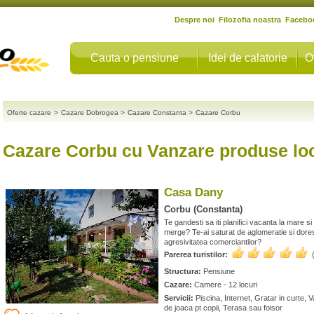
Despre noi
Filozofia noastra
Facebo
Cauta o pensiune
Idei de calatorie
O
Oferte cazare
>
Cazare Dobrogea
>
Cazare Constanta
>
Cazare Corbu
Cazare Corbu cu Vanzare produse lo
Casa Dany
Corbu (Constanta)
Te gandesti sa iti planifici vacanta la mare si
merge? Te-ai saturat de aglomeratie si dorest
agresivitatea comerciantilor?
Parerea turistilor:
Structura:
Pensiune
Cazare:
Camere - 12 locuri
Servicii:
Piscina, Internet, Gratar in curte,
de joaca pt copii, Terasa sau foisor