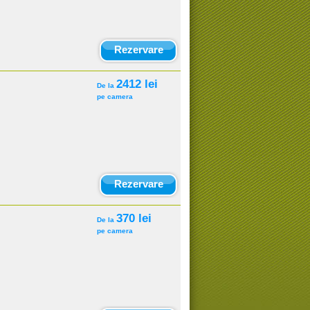
Rezervare
2412 lei
De la
pe camera
Rezervare
370 lei
De la
pe camera