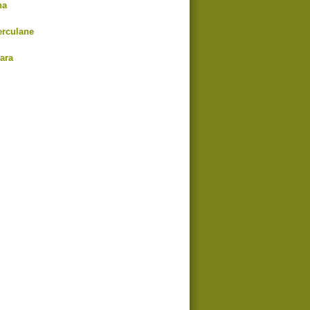
na
erculane
ara