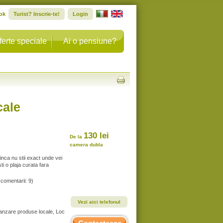
ok
Turist? Inscrie-te!
Login
ferte speciale
Ai o pensiune?
cale
130 lei
De la
camera dubla
 inca nu stii exact unde vei
i o plaja curata fara
(comentarii: 9)
Vezi aici telefonul
 Vanzare produse locale, Loc