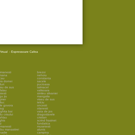
irtual
-
Espressoare Cafea
imanesti
brezoi
rsana
nehoiu
cau
constanta
ra dornei
sacele
uri
pucioasa
isu de sus
talmacel
falau
valisoara
testi
simleu silvaniei
gu jiu
mangalia
ejmer
viseu de sus
liuc
telciu
ile govora
oncesti
iug
olanesti
ghita bai
vata de jos
u crisului
dragoslavele
ahlau
cristian
ghis
scrind frasinet
lz
fundatica
rmanesti
musetesti
ebu manastirei
alunis
snadie
campina