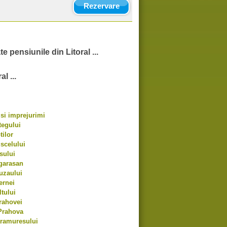
Rezervare
te pensiunile din Litoral ...
l ...
si imprejurimi
tegului
tilor
scelului
sului
garasan
uzaului
ernei
tului
rahovei
Prahova
aramuresului